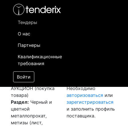
Фильтр
- активный лот
- Завершенный лот
- Закрытый
- сохраненный лот (не опубликован)
Тендеры
О нас
Номер лота
▲
▼
Заказчик
Да
Партнеры
Закуп: Лист
Информация о
15
Квалификационные
холоднокатанный
заказчике доступна
требования
[Завершен]
только
Победитель выбран
зарегистрированным
Войти
Лот №:
5974
поставщикам!
АУКЦИОН (покупка
Необходимо
товара)
авторизоваться
или
Раздел:
Черный и
зарегистрироваться
цветной
и заполнить профиль
металлопрокат,
поставщика.
метизы (лист,