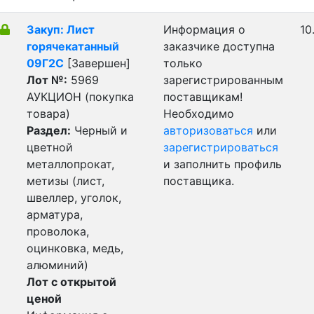
Закуп: Лист
Информация о
10
горячекатанный
заказчике доступна
09Г2С
[Завершен]
только
Лот №:
5969
зарегистрированным
АУКЦИОН (покупка
поставщикам!
товара)
Необходимо
Раздел:
Черный и
авторизоваться
или
цветной
зарегистрироваться
металлопрокат,
и заполнить профиль
метизы (лист,
поставщика.
швеллер, уголок,
арматура,
проволока,
оцинковка, медь,
алюминий)
Лот с открытой
ценой