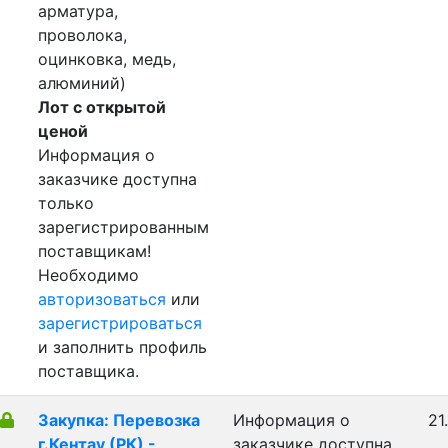
арматура,
проволока,
оцинковка, медь,
алюминий)
Лот с открытой
ценой
Информация о
заказчике доступна
только
зарегистрированным
поставщикам!
Необходимо
авторизоваться
или
зарегистрироваться
и заполнить профиль
поставщика.
Закупка: Перевозка
Информация о
21
г.Кентау (РК) -
заказчике доступна