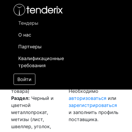
Фильтр
- активный лот
- Завершенный лот
- Закрытый
- сохраненный лот (не опубликован)
Тендеры
О нас
Номер лота
▲
▼
Заказчик
Да
Партнеры
Закупка: Метизы
Информация о
22
Квалификационные
[Завершен]
заказчике доступна
требования
Победитель выбран
только
Лот №:
4567
зарегистрированным
Войти
АУКЦИОН (покупка
поставщикам!
товара)
Необходимо
Раздел:
Черный и
авторизоваться
или
цветной
зарегистрироваться
металлопрокат,
и заполнить профиль
метизы (лист,
поставщика.
швеллер, уголок,