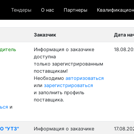
Тендеры
О нас
Партнеры
Квалификацион
 лот
- архивный лот
- сохраненный лот (не опуб
Заказчик
Дата на
дитель
Информация о заказчике
18.08.20
доступна
только зарегистрированным
поставщикам!
Необходимо
авторизоваться
или
зарегистрироваться
и заполнить профиль
поставщика.
ься
и
О "УТЗ"
Информация о заказчике
17.08.20