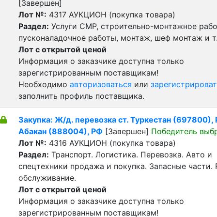
[Завершен]
Лот №:
4317
АУКЦИОН (покупка товара)
Раздел:
Услуги СМР, строительно-монтажное рабо
пусконаладочное работы, монтаж, шеф монтаж и т
Лот с открытой ценой
Информация о заказчике доступна только
зарегистрированным поставщикам!
Необходимо
авторизоваться
или
зарегистрироват
заполнить профиль поставщика.
Закупка: Ж/д. перевозка ст. Туркестан (697800), Р
Абакан (888004), РФ
[Завершен]
Победитель выб
Лот №:
4316
АУКЦИОН (покупка товара)
Раздел:
Транспорт. Логистика. Перевозка. Авто и
спецтехники продажа и покупка. Запасные части. 
обслуживание.
Лот с открытой ценой
Информация о заказчике доступна только
зарегистрированным поставщикам!