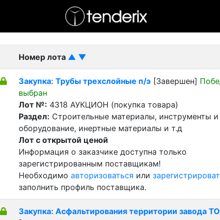
- активный лот
- Завершенный лот
- Закрытый
Номер лота
▲
▼
Закупка: Трубы трехслойные п/э
[Завершен]
Побе
выбран
Лот №:
4318
АУКЦИОН (покупка товара)
Раздел:
Строительные материалы, инструменты и
оборудование, инертные материалы и т.д
Лот с открытой ценой
Информация о заказчике доступна только
зарегистрированным поставщикам!
Необходимо
авторизоваться
или
зарегистрироват
заполнить профиль поставщика.
Закупка: Асфальтирования территории завода ТО