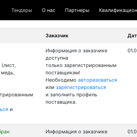
Тендеры
О нас
Партнеры
Квалификацион
 лот
- архивный лот
- сохраненный лот (не опуб
Заказчик
Дат
Информация о заказчике
01.
доступна
(лист,
только зарегистрированным
 медь,
поставщикам!
Необходимо
авторизоваться
или
зарегистрироваться
стрированным
и заполнить профиль
поставщика.
ься
и
бран
Информация о заказчике
01.