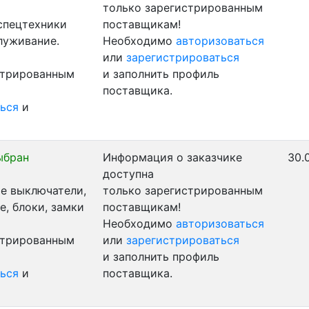
только зарегистрированным
 спецтехники
поставщикам!
луживание.
Необходимо
авторизоваться
или
зарегистрироваться
стрированным
и заполнить профиль
поставщика.
ься
и
ыбран
Информация о заказчике
30.
доступна
е выключатели,
только зарегистрированным
, блоки, замки
поставщикам!
Необходимо
авторизоваться
стрированным
или
зарегистрироваться
и заполнить профиль
ься
и
поставщика.