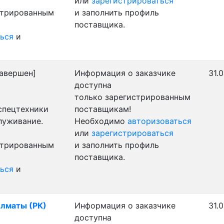
или
зарегистрироваться
стрированным
и заполнить профиль
поставщика.
ься
и
авершен]
Информация о заказчике
31.
доступна
только зарегистрированным
 спецтехники
поставщикам!
луживание.
Необходимо
авторизоваться
или
зарегистрироваться
стрированным
и заполнить профиль
поставщика.
ься
и
Алматы (РК)
Информация о заказчике
31.
доступна