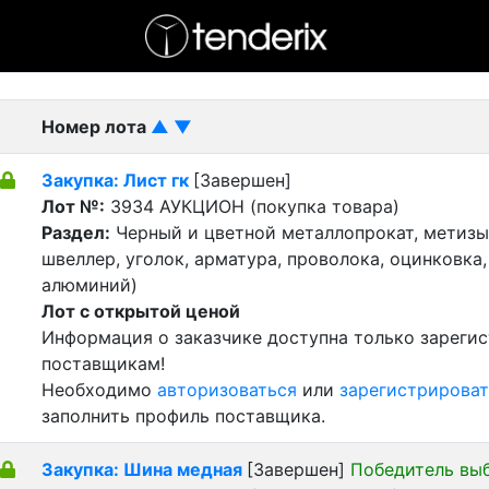
- активный лот
- Завершенный лот
- Закрытый
Номер лота
▲
▼
Закупка: Лист гк
[Завершен]
Лот №:
3934
АУКЦИОН (покупка товара)
Раздел:
Черный и цветной металлопрокат, метизы 
швеллер, уголок, арматура, проволока, оцинковка,
алюминий)
Лот с открытой ценой
Информация о заказчике доступна только зареги
поставщикам!
Необходимо
авторизоваться
или
зарегистрироват
заполнить профиль поставщика.
Закупка: Шина медная
[Завершен]
Победитель вы