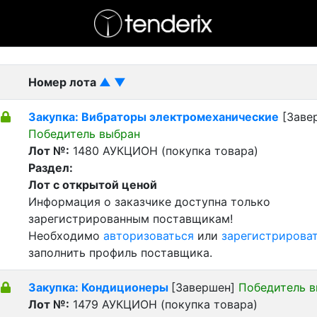
- активный лот
- Завершенный лот
- Закрытый
Номер лота
▲
▼
Закупка: Вибраторы электромеханические
[Заве
Победитель выбран
Лот №:
1480
АУКЦИОН (покупка товара)
Раздел:
Лот с открытой ценой
Информация о заказчике доступна только
зарегистрированным поставщикам!
Необходимо
авторизоваться
или
зарегистрирова
заполнить профиль поставщика.
Закупка: Кондиционеры
[Завершен]
Победитель 
Лот №:
1479
АУКЦИОН (покупка товара)