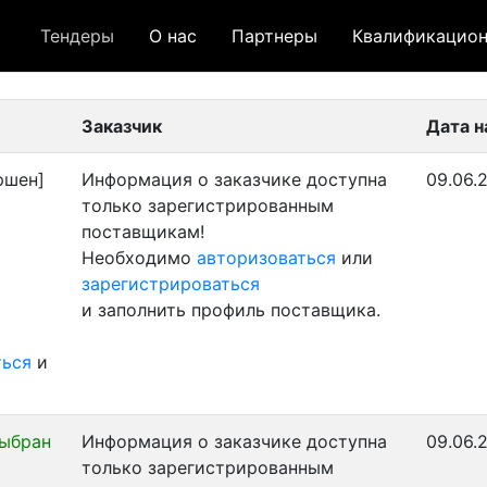
Тендеры
О нас
Партнеры
Квалификацион
 лот
- архивный лот
- сохраненный лот (не опуб
Заказчик
Дата 
ршен]
Информация о заказчике доступна
09.06.
только зарегистрированным
поставщикам!
Необходимо
авторизоваться
или
зарегистрироваться
и заполнить профиль поставщика.
ться
и
выбран
Информация о заказчике доступна
09.06.
только зарегистрированным