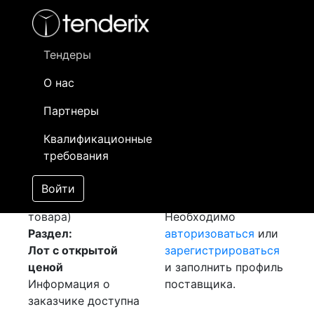
Фильтр
- активный лот
- Завершенный лот
- Закрытый
- сохраненный лот (не опубликован)
Тендеры
О нас
Номер лота
▲
▼
Заказчик
Д
Партнеры
Закупка: Сварочная
Информация о
28
Квалификационные
проволока СВ
заказчике доступна
требования
[Завершен]
только
Лот №:
1408
зарегистрированным
Войти
АУКЦИОН (покупка
поставщикам!
товара)
Необходимо
Раздел:
авторизоваться
или
Лот с открытой
зарегистрироваться
ценой
и заполнить профиль
Информация о
поставщика.
заказчике доступна