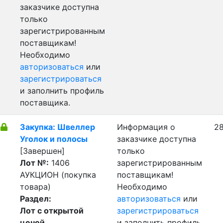
заказчике доступна
только
зарегистрированным
поставщикам!
Необходимо
авторизоваться
или
зарегистрироваться
и заполнить профиль
поставщика.
Закупка: Швеллер
Информация о
28
Уголок и полосы
заказчике доступна
[Завершен]
только
Лот №:
1406
зарегистрированным
АУКЦИОН (покупка
поставщикам!
товара)
Необходимо
Раздел:
авторизоваться
или
Лот с открытой
зарегистрироваться
ценой
и заполнить профиль