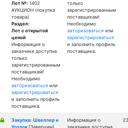
Лот №:
1402
только
АУКЦИОН (покупка
зарегистрированным
товара)
поставщикам!
Раздел:
Необходимо
Лот с открытой
авторизоваться
или
ценой
зарегистрироваться
Информация о
и заполнить профиль
заказчике доступна
поставщика.
только
зарегистрированным
поставщикам!
Необходимо
авторизоваться
или
зарегистрироваться
и заполнить профиль
поставщика.
Закупка: Швеллер и
Информация о
23
Уголок
[Завершен]
заказчике доступна