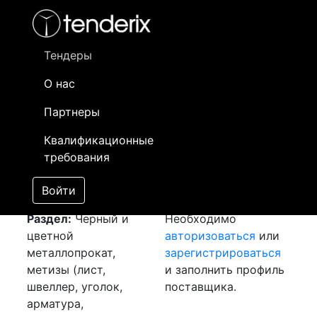
Фильтр
- активный лот
- Завершенный лот
- Закрытый
- сохраненный лот (не опубликован)
Тендеры
О нас
Номер лота
▲
▼
Заказчик
Да
Партнеры
Закупка: Пруток
Информация о
16
Квалификационные
ЛС-59
[Завершен]
заказчике доступна
требования
Лот №:
4417
только
АУКЦИОН (покупка
зарегистрированным
Войти
товара)
поставщикам!
Раздел:
Черный и
Необходимо
цветной
авторизоваться
или
металлопрокат,
зарегистрироваться
метизы (лист,
и заполнить профиль
швеллер, уголок,
поставщика.
арматура,