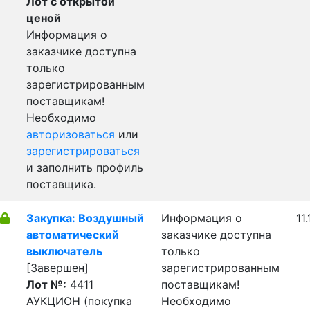
Лот с открытой
ценой
Информация о
заказчике доступна
только
зарегистрированным
поставщикам!
Необходимо
авторизоваться
или
зарегистрироваться
и заполнить профиль
поставщика.
Закупка: Воздушный
Информация о
11
автоматический
заказчике доступна
выключатель
только
[Завершен]
зарегистрированным
Лот №:
4411
поставщикам!
АУКЦИОН (покупка
Необходимо