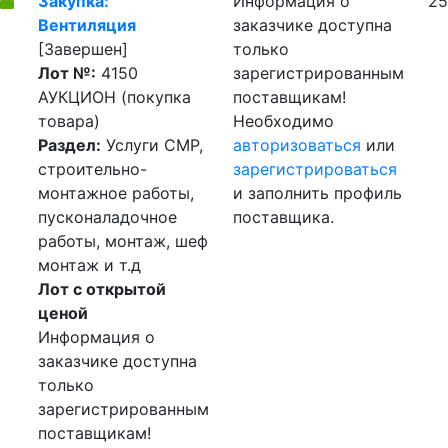
Закупка:
Информация о
25
Вентиляция
заказчике доступна
[Завершен]
только
Лот №:
4150
зарегистрированным
АУКЦИОН (покупка
поставщикам!
товара)
Необходимо
Раздел:
Услуги СМР,
авторизоваться
или
строительно-
зарегистрироваться
монтажное работы,
и заполнить профиль
пусконаладочное
поставщика.
работы, монтаж, шеф
монтаж и т.д
Лот с открытой
ценой
Информация о
заказчике доступна
только
зарегистрированным
поставщикам!