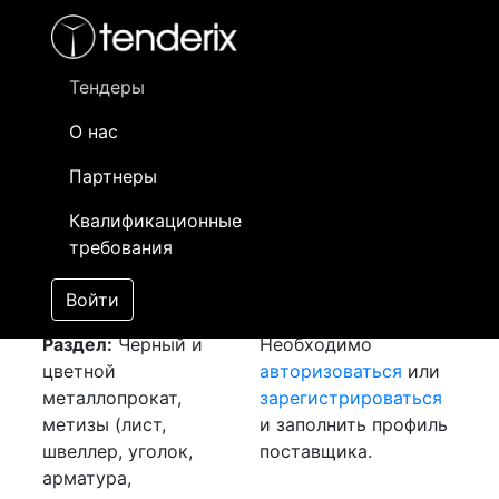
Фильтр
- активный лот
- Завершенный лот
- Закрытый
- сохраненный лот (не опубликован)
Тендеры
О нас
Номер лота
▲
▼
Заказчик
Да
Партнеры
Закупка: Рулон хк
Информация о
29
Квалификационные
[Завершен]
заказчике доступна
требования
Лот №:
4154
только
АУКЦИОН (покупка
зарегистрированным
Войти
товара)
поставщикам!
Раздел:
Черный и
Необходимо
цветной
авторизоваться
или
металлопрокат,
зарегистрироваться
метизы (лист,
и заполнить профиль
швеллер, уголок,
поставщика.
арматура,