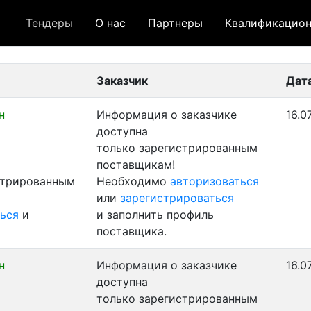
Тендеры
О нас
Партнеры
Квалификацион
 лот
- архивный лот
- сохраненный лот (не опуб
Заказчик
Дат
н
Информация о заказчике
16.0
доступна
только зарегистрированным
поставщикам!
стрированным
Необходимо
авторизоваться
или
зарегистрироваться
ься
и
и заполнить профиль
поставщика.
н
Информация о заказчике
16.0
доступна
только зарегистрированным