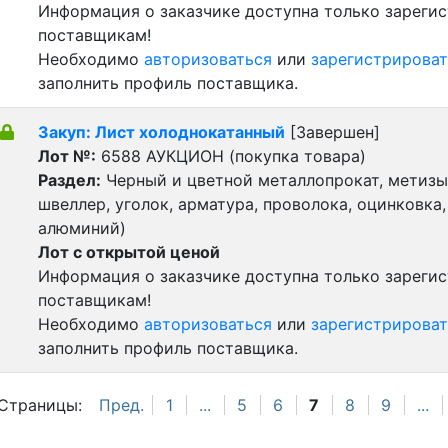
Информация о заказчике доступна только зареги
поставщикам!
Необходимо
авторизоваться
или
зарегистрироват
заполнить профиль поставщика.
Закуп: Лист холоднокатанный
[Завершен]
Лот №:
6588
АУКЦИОН (покупка товара)
Раздел:
Черный и цветной металлопрокат, метизы 
швеллер, уголок, арматура, проволока, оцинковка,
алюминий)
Лот с открытой ценой
Информация о заказчике доступна только зареги
поставщикам!
Необходимо
авторизоваться
или
зарегистрироват
заполнить профиль поставщика.
Страницы:
Пред.
1
...
5
6
7
8
9
...