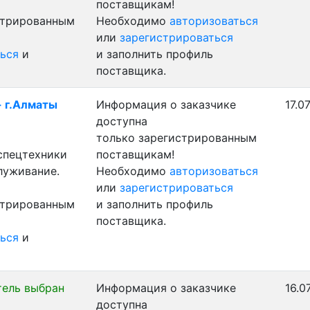
поставщикам!
стрированным
Необходимо
авторизоваться
или
зарегистрироваться
ься
и
и заполнить профиль
поставщика.
- г.Алматы
Информация о заказчике
17.0
доступна
только зарегистрированным
 спецтехники
поставщикам!
луживание.
Необходимо
авторизоваться
или
зарегистрироваться
стрированным
и заполнить профиль
поставщика.
ься
и
тель выбран
Информация о заказчике
16.0
доступна