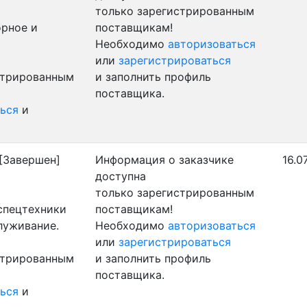
только зарегистрированным
орное и
поставщикам!
Необходимо
авторизоваться
или
зарегистрироваться
стрированным
и заполнить профиль
поставщика.
ься
и
[Завершен]
Информация о заказчике
16.0
доступна
только зарегистрированным
 спецтехники
поставщикам!
луживание.
Необходимо
авторизоваться
или
зарегистрироваться
стрированным
и заполнить профиль
поставщика.
ься
и