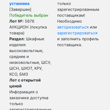
установка
только
[Завершен]
зарегистрированным
Победитель выбран
поставщикам!
Лот №:
5876
Необходимо
АУКЦИОН (покупка
авторизоваться
или
товара)
зарегистрироваться
Раздел:
Шкафные
и заполнить профиль
изделия:
поставщика.
высоковольтные,
среднее и
низковольтные, ШСУ,
ШСН, ШУОТ, КРУ,
КСО, БМЗ
Лот с открытой
ценой
Информация о
заказчике доступна
только
зарегистрированным