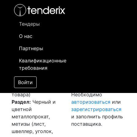
Фильтр
- активный лот
- Завершенный лот
- Закрытый
- сохраненный лот (не опубликован)
Тендеры
О нас
Номер лота
▲
▼
Заказчик
Да
Партнеры
Закуп:
Информация о
07
Квалификационные
Металлопрокат
заказчике доступна
требования
[Завершен]
только
Лот №:
5877
зарегистрированным
Войти
АУКЦИОН (покупка
поставщикам!
товара)
Необходимо
Раздел:
Черный и
авторизоваться
или
цветной
зарегистрироваться
металлопрокат,
и заполнить профиль
метизы (лист,
поставщика.
швеллер, уголок,