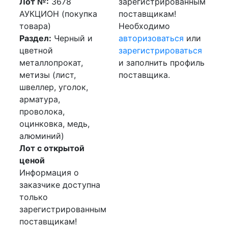
Лот №:
3678
зарегистрированным
АУКЦИОН (покупка
поставщикам!
товара)
Необходимо
Раздел:
Черный и
авторизоваться
или
цветной
зарегистрироваться
металлопрокат,
и заполнить профиль
метизы (лист,
поставщика.
швеллер, уголок,
арматура,
проволока,
оцинковка, медь,
алюминий)
Лот с открытой
ценой
Информация о
заказчике доступна
только
зарегистрированным
поставщикам!