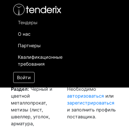
Фильтр
- активный лот
- Завершенный лот
- Закрытый
- сохраненный лот (не опубликован)
Тендеры
О нас
Номер лота
▲
▼
Заказчик
Да
Партнеры
Закупка: Швеллер
Информация о
30
Квалификационные
[Завершен]
заказчике доступна
требования
Лот №:
3684
только
АУКЦИОН (покупка
зарегистрированным
Войти
товара)
поставщикам!
Раздел:
Черный и
Необходимо
цветной
авторизоваться
или
металлопрокат,
зарегистрироваться
метизы (лист,
и заполнить профиль
швеллер, уголок,
поставщика.
арматура,