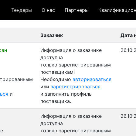
Тендеры
О нас
Партнеры
Квалификацион
 лот
- архивный лот
- сохраненный лот (не опуб
Заказчик
Дата 
ран
Информация о заказчике
26.10.
доступна
только зарегистрированным
поставщикам!
стрированным
Необходимо
авторизоваться
или
зарегистрироваться
ься
и
и заполнить профиль
поставщика.
Информация о заказчике
26.10.
доступна
ые
только зарегистрированным