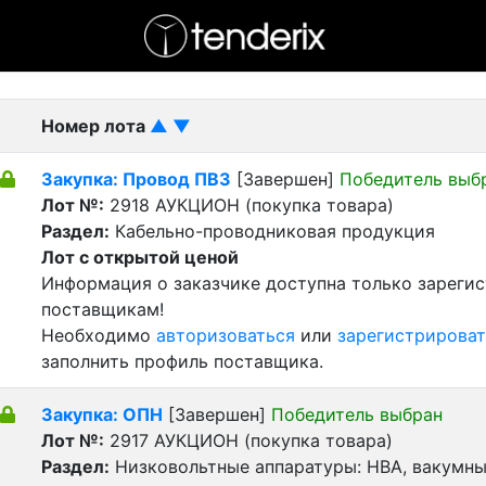
- активный лот
- Завершенный лот
- Закрытый
Номер лота
▲
▼
Закупка: Провод ПВ3
[Завершен]
Победитель выб
Лот №:
2918
АУКЦИОН (покупка товара)
Раздел:
Кабельно-проводниковая продукция
Лот с открытой ценой
Информация о заказчике доступна только зареги
поставщикам!
Необходимо
авторизоваться
или
зарегистрироват
заполнить профиль поставщика.
Закупка: ОПН
[Завершен]
Победитель выбран
Лот №:
2917
АУКЦИОН (покупка товара)
Раздел:
Низковольтные аппаратуры: НВА, вакумн