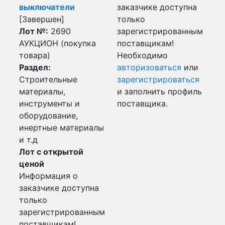
выключатели
заказчике доступна
[Завершен]
только
Лот №:
2690
зарегистрированным
АУКЦИОН (покупка
поставщикам!
товара)
Необходимо
Раздел:
авторизоваться
или
Строительные
зарегистрироваться
материалы,
и заполнить профиль
инструменты и
поставщика.
оборудование,
инертные материалы
и т.д
Лот с открытой
ценой
Информация о
заказчике доступна
только
зарегистрированным
поставщикам!