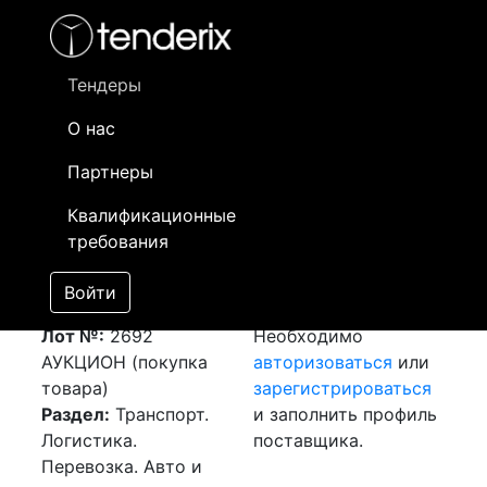
Фильтр
- активный лот
- Завершенный лот
- Закрытый
- сохраненный лот (не опубликован)
Тендеры
О нас
Номер лота
▲
▼
Заказчик
Да
Партнеры
Закупка: Перевозка
Информация о
13
Квалификационные
г. Алматы (РК) - п.
заказчике доступна
требования
Таскарасу,
только
Алматинская обл.
зарегистрированным
Войти
(РК)
[Завершен]
поставщикам!
Лот №:
2692
Необходимо
АУКЦИОН (покупка
авторизоваться
или
товара)
зарегистрироваться
Раздел:
Транспорт.
и заполнить профиль
Логистика.
поставщика.
Перевозка. Авто и