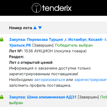
- активный лот
- Завершенный лот
- Закрытый
Номер лота
▲
▼
Закупка: Перевозка Турция ,г. Истанбул, Косаeli- г.
Уральск,РК
[Завершен]
Победитель выбран
Лот №:
1536
АУКЦИОН (покупка товара)
Раздел:
Лот с открытой ценой
Информация о заказчике доступна только
зарегистрированным поставщикам!
Необходимо
авторизоваться
или
зарегистрироват
заполнить профиль поставщика.
Закупка: Шина алюминиевая АД31
[Завершен]
По
выбран