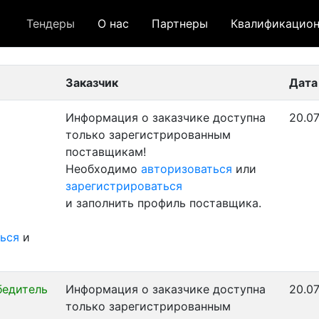
Тендеры
О нас
Партнеры
Квалификацион
 лот
- архивный лот
- сохраненный лот (не опуб
Заказчик
Дата
Информация о заказчике доступна
20.07
только зарегистрированным
поставщикам!
Необходимо
авторизоваться
или
зарегистрироваться
и заполнить профиль поставщика.
ься
и
бедитель
Информация о заказчике доступна
20.07
только зарегистрированным