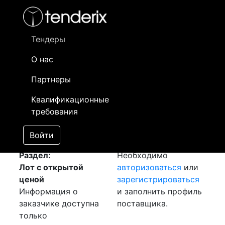
Фильтр
- активный лот
- Завершенный лот
- Закрытый
- сохраненный лот (не опубликован)
Тендеры
О нас
Номер лота
▲
▼
Заказчик
Да
Партнеры
Закупка: Полоса и
Информация о
18
Квалификационные
круг
[Завершен]
заказчике доступна
требования
Лот №:
1440
только
АУКЦИОН (покупка
зарегистрированным
Войти
товара)
поставщикам!
Раздел:
Необходимо
Лот с открытой
авторизоваться
или
ценой
зарегистрироваться
Информация о
и заполнить профиль
заказчике доступна
поставщика.
только