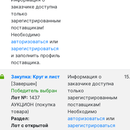
заказчике доступна
только
зарегистрированным
поставщикам!
Необходимо
авторизоваться
или
зарегистрироваться
и заполнить профиль
поставщика.
Закупка: Круг и лист
Информация о
15
[Завершен]
заказчике доступна
Победитель выбран
только
Лот №:
1437
зарегистрированным
АУКЦИОН (покупка
поставщикам!
товара)
Необходимо
Раздел:
авторизоваться
или
Лот с открытой
зарегистрироваться