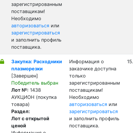
зарегистрированным
поставщикам!
Необходимо
авторизоваться
или
зарегистрироваться
и заполнить профиль
поставщика.
Закупка: Расходники
Информация о
15
плазморезки
заказчике доступна
[Завершен]
только
Победитель выбран
зарегистрированным
Лот №:
1438
поставщикам!
АУКЦИОН (покупка
Необходимо
товара)
авторизоваться
или
Раздел:
зарегистрироваться
Лот с открытой
и заполнить профиль
ценой
поставщика.
Информация о