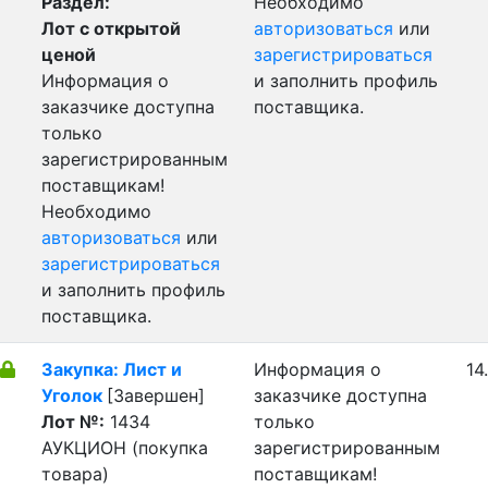
Раздел:
Необходимо
Лот с открытой
авторизоваться
или
ценой
зарегистрироваться
Информация о
и заполнить профиль
заказчике доступна
поставщика.
только
зарегистрированным
поставщикам!
Необходимо
авторизоваться
или
зарегистрироваться
и заполнить профиль
поставщика.
Закупка: Лист и
Информация о
14
Уголок
[Завершен]
заказчике доступна
Лот №:
1434
только
АУКЦИОН (покупка
зарегистрированным
товара)
поставщикам!