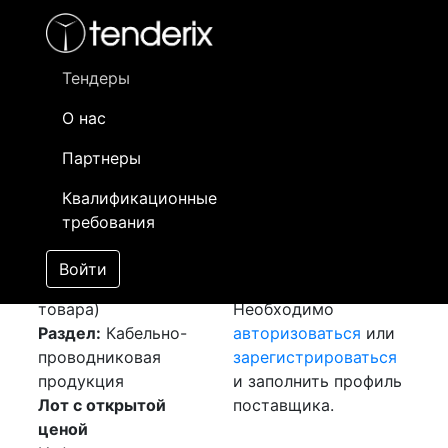
Фильтр
- активный лот
- Завершенный лот
- Закрытый
- сохраненный лот (не опубликован)
Тендеры
О нас
Номер лота
▲
▼
Заказчик
Да
Партнеры
Закуп: Силовой
Информация о
12
Квалификационные
кабель
[Завершен]
заказчике доступна
требования
Победитель выбран
только
Лот №:
5511
зарегистрированным
Войти
АУКЦИОН (покупка
поставщикам!
товара)
Необходимо
Раздел:
Кабельно-
авторизоваться
или
проводниковая
зарегистрироваться
продукция
и заполнить профиль
Лот с открытой
поставщика.
ценой