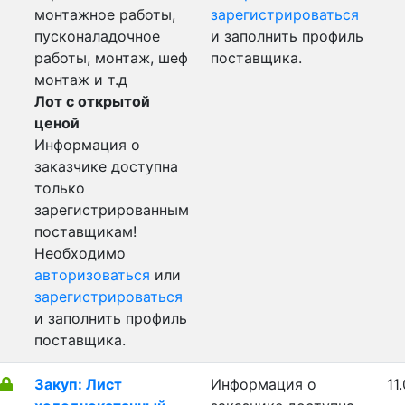
монтажное работы,
зарегистрироваться
пусконаладочное
и заполнить профиль
работы, монтаж, шеф
поставщика.
монтаж и т.д
Лот с открытой
ценой
Информация о
заказчике доступна
только
зарегистрированным
поставщикам!
Необходимо
авторизоваться
или
зарегистрироваться
и заполнить профиль
поставщика.
Закуп: Лист
Информация о
11