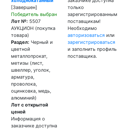
холоднокатанный
заказчике доступна
[Завершен]
только
Победитель выбран
зарегистрированным
Лот №:
5507
поставщикам!
АУКЦИОН (покупка
Необходимо
товара)
авторизоваться
или
Раздел:
Черный и
зарегистрироваться
цветной
и заполнить профиль
металлопрокат,
поставщика.
метизы (лист,
швеллер, уголок,
арматура,
проволока,
оцинковка, медь,
алюминий)
Лот с открытой
ценой
Информация о
заказчике доступна