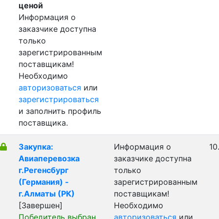
ценой
Информация о
заказчике доступна
только
зарегистрированным
поставщикам!
Необходимо
авторизоваться
или
зарегистрироваться
и заполнить профиль
поставщика.
Закупка:
Информация о
10
Авиаперевозка
заказчике доступна
г.Регенсбург
только
(Германия) -
зарегистрированным
г.Алматы (РК)
поставщикам!
[Завершен]
Необходимо
Победитель выбран
авторизоваться
или