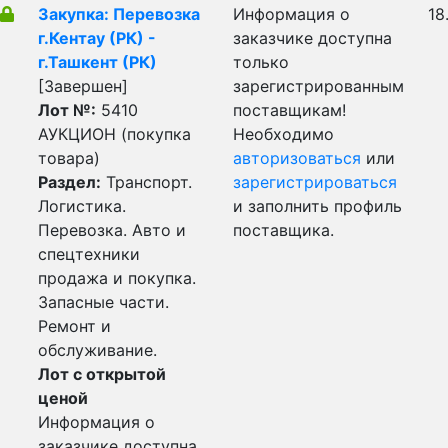
Закупка: Перевозка
Информация о
18
г.Кентау (РК) -
заказчике доступна
г.Ташкент (РК)
только
[Завершен]
зарегистрированным
Лот №:
5410
поставщикам!
АУКЦИОН (покупка
Необходимо
товара)
авторизоваться
или
Раздел:
Транспорт.
зарегистрироваться
Логистика.
и заполнить профиль
Перевозка. Авто и
поставщика.
спецтехники
продажа и покупка.
Запасные части.
Ремонт и
обслуживание.
Лот с открытой
ценой
Информация о
заказчике доступна