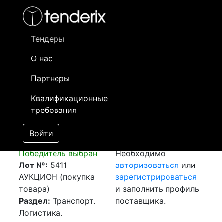
Фильтр
- активный лот
- Завершенный лот
- Закрытый
- сохраненный лот (не опубликован)
Тендеры
О нас
Номер лота
▲
▼
Заказчик
Да
Партнеры
Закупка: Перевозка
Информация о
18
Квалификационные
г.Кентау (РК) -
заказчике доступна
требования
Пос.Тобол,
только
Костанайская обл.
зарегистрированным
Войти
(РК)
[Завершен]
поставщикам!
Победитель выбран
Необходимо
Лот №:
5411
авторизоваться
или
АУКЦИОН (покупка
зарегистрироваться
товара)
и заполнить профиль
Раздел:
Транспорт.
поставщика.
Логистика.