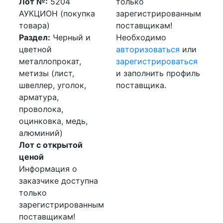
Лот №:
5204
только
АУКЦИОН (покупка
зарегистрированным
товара)
поставщикам!
Раздел:
Черный и
Необходимо
цветной
авторизоваться
или
металлопрокат,
зарегистрироваться
метизы (лист,
и заполнить профиль
швеллер, уголок,
поставщика.
арматура,
проволока,
оцинковка, медь,
алюминий)
Лот с открытой
ценой
Информация о
заказчике доступна
только
зарегистрированным
поставщикам!