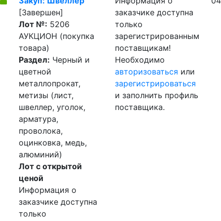
Закуп: Швеллер
Информация о
04
[Завершен]
заказчике доступна
Лот №:
5206
только
АУКЦИОН (покупка
зарегистрированным
товара)
поставщикам!
Раздел:
Черный и
Необходимо
цветной
авторизоваться
или
металлопрокат,
зарегистрироваться
метизы (лист,
и заполнить профиль
швеллер, уголок,
поставщика.
арматура,
проволока,
оцинковка, медь,
алюминий)
Лот с открытой
ценой
Информация о
заказчике доступна
только