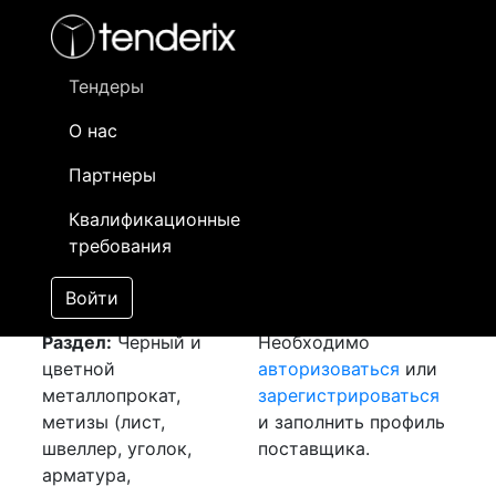
Фильтр
- активный лот
- Завершенный лот
- Закрытый
- сохраненный лот (не опубликован)
Тендеры
О нас
Номер лота
▲
▼
Заказчик
Да
Партнеры
Закуп: Шина медная
Информация о
07
Квалификационные
[Завершен]
заказчике доступна
требования
Лот №:
5210
только
АУКЦИОН (покупка
зарегистрированным
Войти
товара)
поставщикам!
Раздел:
Черный и
Необходимо
цветной
авторизоваться
или
металлопрокат,
зарегистрироваться
метизы (лист,
и заполнить профиль
швеллер, уголок,
поставщика.
арматура,