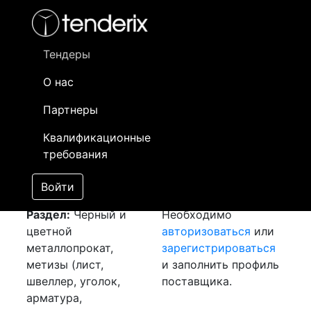
Фильтр
- активный лот
- Завершенный лот
- Закрытый
- сохраненный лот (не опубликован)
Тендеры
О нас
Номер лота
▲
▼
Заказчик
Да
Партнеры
Закуп: Проволока
Информация о
07
Квалификационные
Вр1д4
[Завершен]
заказчике доступна
требования
Лот №:
5035
только
АУКЦИОН (покупка
зарегистрированным
Войти
товара)
поставщикам!
Раздел:
Черный и
Необходимо
цветной
авторизоваться
или
металлопрокат,
зарегистрироваться
метизы (лист,
и заполнить профиль
швеллер, уголок,
поставщика.
арматура,