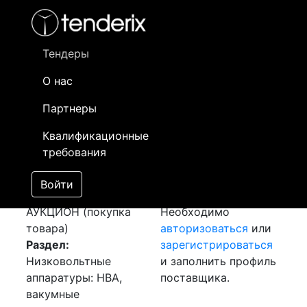
Фильтр
- активный лот
- Завершенный лот
- Закрытый
- сохраненный лот (не опубликован)
Тендеры
О нас
Номер лота
▲
▼
Заказчик
Да
Партнеры
Закуп:
Информация о
18
Квалификационные
Микропроцессорное
заказчике доступна
требования
устройство
только
[Завершен]
зарегистрированным
Войти
Лот №:
4722
поставщикам!
АУКЦИОН (покупка
Необходимо
товара)
авторизоваться
или
Раздел:
зарегистрироваться
Низковольтные
и заполнить профиль
аппаратуры: НВА,
поставщика.
вакумные