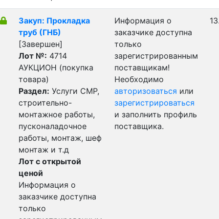
Закуп: Прокладка
Информация о
13
труб (ГНБ)
заказчике доступна
[Завершен]
только
Лот №:
4714
зарегистрированным
АУКЦИОН (покупка
поставщикам!
товара)
Необходимо
Раздел:
Услуги СМР,
авторизоваться
или
строительно-
зарегистрироваться
монтажное работы,
и заполнить профиль
пусконаладочное
поставщика.
работы, монтаж, шеф
монтаж и т.д
Лот с открытой
ценой
Информация о
заказчике доступна
только