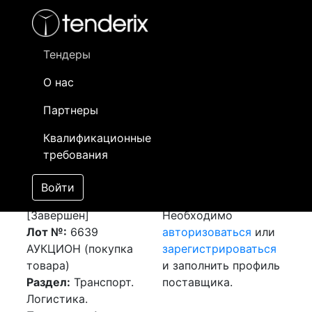
Фильтр
- активный лот
- Завершенный лот
- Закрытый
- сохраненный лот (не опубликован)
Тендеры
О нас
Номер лота
▲
▼
Заказчик
Да
Партнеры
Закупка: Перевозка
Информация о
03
Квалификационные
г. Кентау (РК) -
заказчике доступна
требования
Жетысуская обл.,
только
станция Шолькызыл
зарегистрированным
Войти
- г. Астана (РК)
поставщикам!
[Завершен]
Необходимо
Лот №:
6639
авторизоваться
или
АУКЦИОН (покупка
зарегистрироваться
товара)
и заполнить профиль
Раздел:
Транспорт.
поставщика.
Логистика.