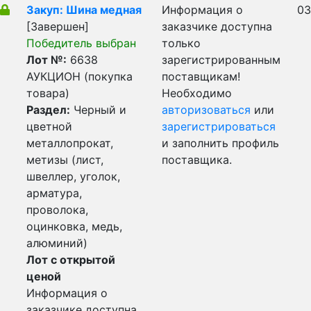
Закуп: Шина медная
Информация о
03
[Завершен]
заказчике доступна
Победитель выбран
только
Лот №:
6638
зарегистрированным
АУКЦИОН (покупка
поставщикам!
товара)
Необходимо
Раздел:
Черный и
авторизоваться
или
цветной
зарегистрироваться
металлопрокат,
и заполнить профиль
метизы (лист,
поставщика.
швеллер, уголок,
арматура,
проволока,
оцинковка, медь,
алюминий)
Лот с открытой
ценой
Информация о
заказчике доступна