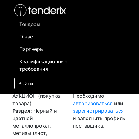
Фильтр
- активный лот
- Завершенный лот
- Закрытый
- сохраненный лот (не опубликован)
Тендеры
О нас
Номер лота
▲
▼
Заказчик
Д
Партнеры
Закупка: Сварочная
Информация о
20
Квалификационные
проволока
заказчике доступна
требования
[Завершен]
только
Победитель выбран
зарегистрированным
Войти
Лот №:
3901
поставщикам!
АУКЦИОН (покупка
Необходимо
товара)
авторизоваться
или
Раздел:
Черный и
зарегистрироваться
цветной
и заполнить профиль
металлопрокат,
поставщика.
метизы (лист,