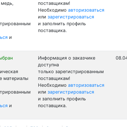
 медь,
поставщикам!
Необходимо
авторизоваться
или
зарегистрироваться
стрированным
и заполнить профиль
поставщика.
ься
и
ыбран
Информация о заказчике
08.0
доступна
ническая
только зарегистрированным
ые материалы
поставщикам!
Необходимо
авторизоваться
стрированным
или
зарегистрироваться
и заполнить профиль
ься
и
поставщика.