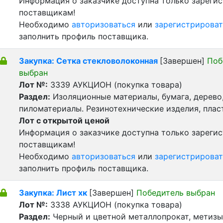
Информация о заказчике доступна только зареги
поставщикам!
Необходимо
авторизоваться
или
зарегистрироват
заполнить профиль поставщика.
Закупка: Сетка стекловолоконная
[Завершен]
Поб
выбран
Лот №:
3339
АУКЦИОН (покупка товара)
Раздел:
Изоляционные материалы, бумага, дерево
пиломатериалы. Резинотехнические изделия, пла
Лот с открытой ценой
Информация о заказчике доступна только зареги
поставщикам!
Необходимо
авторизоваться
или
зарегистрироват
заполнить профиль поставщика.
Закупка: Лист хк
[Завершен]
Победитель выбран
Лот №:
3338
АУКЦИОН (покупка товара)
Раздел:
Черный и цветной металлопрокат, метизы 