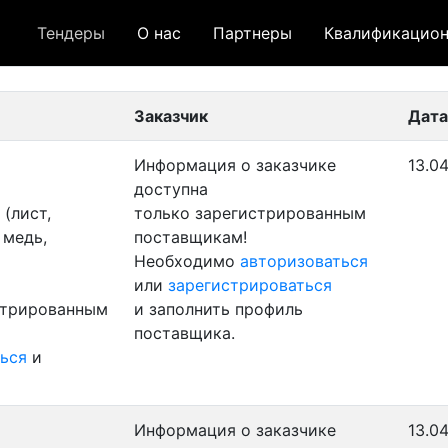
Тендеры
О нас
Партнеры
Квалификацион
 лот
- архивный лот
- сохраненный лот (не опуб
Заказчик
Дата
Информация о заказчике
13.0
доступна
(лист,
только зарегистрированным
 медь,
поставщикам!
Необходимо
авторизоваться
или
зарегистрироваться
стрированным
и заполнить профиль
поставщика.
ься
и
Информация о заказчике
13.04