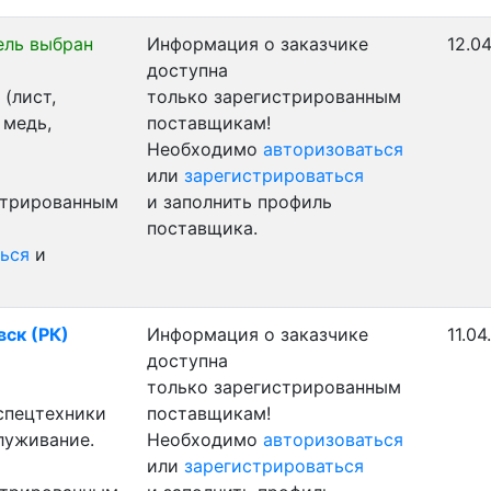
ель выбран
Информация о заказчике
12.04
доступна
(лист,
только зарегистрированным
 медь,
поставщикам!
Необходимо
авторизоваться
или
зарегистрироваться
стрированным
и заполнить профиль
поставщика.
ься
и
вск (РК)
Информация о заказчике
11.04
доступна
только зарегистрированным
 спецтехники
поставщикам!
луживание.
Необходимо
авторизоваться
или
зарегистрироваться