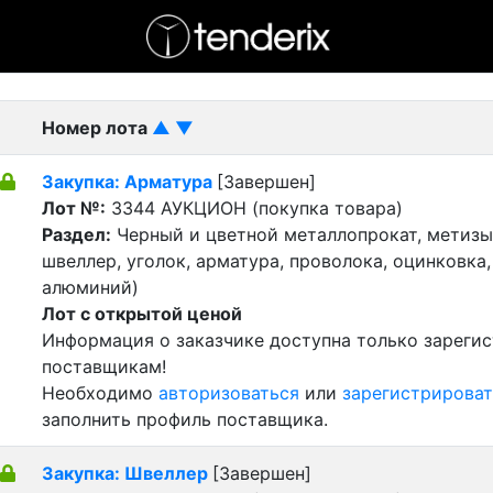
- активный лот
- Завершенный лот
- Закрытый
Номер лота
▲
▼
Закупка: Арматура
[Завершен]
Лот №:
3344
АУКЦИОН (покупка товара)
Раздел:
Черный и цветной металлопрокат, метизы 
швеллер, уголок, арматура, проволока, оцинковка,
алюминий)
Лот с открытой ценой
Информация о заказчике доступна только зареги
поставщикам!
Необходимо
авторизоваться
или
зарегистрироват
заполнить профиль поставщика.
Закупка: Швеллер
[Завершен]