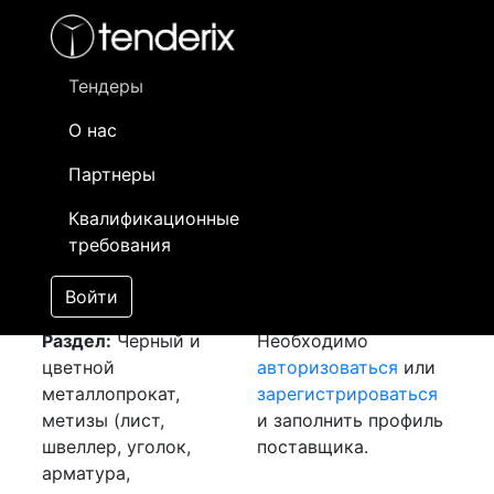
Фильтр
- активный лот
- Завершенный лот
- Закрытый
- сохраненный лот (не опубликован)
Тендеры
О нас
Номер лота
▲
▼
Заказчик
Да
Партнеры
Закупка: Метизы
Информация о
24
Квалификационные
[Завершен]
заказчике доступна
требования
Лот №:
3305
только
АУКЦИОН (покупка
зарегистрированным
Войти
товара)
поставщикам!
Раздел:
Черный и
Необходимо
цветной
авторизоваться
или
металлопрокат,
зарегистрироваться
метизы (лист,
и заполнить профиль
швеллер, уголок,
поставщика.
арматура,