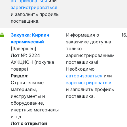
авторизоваться
или
зарегистрироваться
и заполнить профиль
поставщика.
Закупка: Кирпич
Информация о
16
керамический
заказчике доступна
[Завершен]
только
Лот №:
3224
зарегистрированным
АУКЦИОН (покупка
поставщикам!
товара)
Необходимо
Раздел:
авторизоваться
или
Строительные
зарегистрироваться
материалы,
и заполнить профиль
инструменты и
поставщика.
оборудование,
инертные материалы
и т.д
Лот с открытой