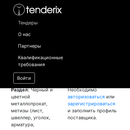
Фильтр
- активный лот
- Завершенный лот
- Закрытый
- сохраненный лот (не опубликован)
Тендеры
О нас
Номер лота
▲
▼
Заказчик
Да
Партнеры
Закупка: Арматура
Информация о
17
Квалификационные
[Завершен]
заказчике доступна
требования
Лот №:
3230
только
АУКЦИОН (покупка
зарегистрированным
Войти
товара)
поставщикам!
Раздел:
Черный и
Необходимо
цветной
авторизоваться
или
металлопрокат,
зарегистрироваться
метизы (лист,
и заполнить профиль
швеллер, уголок,
поставщика.
арматура,