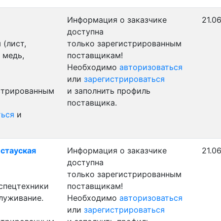
Информация о заказчике
21.0
доступна
(лист,
только зарегистрированным
 медь,
поставщикам!
Необходимо
авторизоваться
или
зарегистрироваться
истрированным
и заполнить профиль
поставщика.
ться
и
истауская
Информация о заказчике
21.0
доступна
только зарегистрированным
 спецтехники
поставщикам!
служивание.
Необходимо
авторизоваться
или
зарегистрироваться