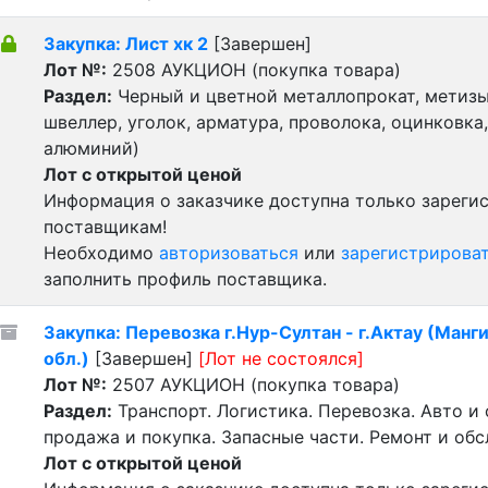
Закупка: Лист хк 2
[Завершен]
Лот №:
2508
АУКЦИОН (покупка товара)
Раздел:
Черный и цветной металлопрокат, метизы 
швеллер, уголок, арматура, проволока, оцинковка,
алюминий)
Лот с открытой ценой
Информация о заказчике доступна только зарег
поставщикам!
Необходимо
авторизоваться
или
зарегистрирова
заполнить профиль поставщика.
Закупка: Перевозка г.Нур-Султан - г.Актау (Манг
обл.)
[Завершен]
[Лот не состоялся]
Лот №:
2507
АУКЦИОН (покупка товара)
Раздел:
Транспорт. Логистика. Перевозка. Авто и
продажа и покупка. Запасные части. Ремонт и об
Лот с открытой ценой