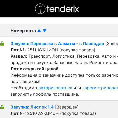
- активный лот
- Завершенный лот
- Закрытый
Номер лота
▲
▼
Закупка: Перевозка г. Алматы - г. Павлодар
[Заве
Лот №:
2511
АУКЦИОН (покупка товара)
Раздел:
Транспорт. Логистика. Перевозка. Авто и
продажа и покупка. Запасные части. Ремонт и об
Лот с открытой ценой
Информация о заказчике доступна только зарег
поставщикам!
Необходимо
авторизоваться
или
зарегистрирова
заполнить профиль поставщика.
Закупка: Лист хк 1.4
[Завершен]
Лот №:
2510
АУКЦИОН (покупка товара)