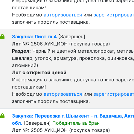
Информация о заказчике доступна только зарег
поставщикам!
Необходимо
авторизоваться
или
зарегистрирова
заполнить профиль поставщика.
Закупка: Лист гк 4
[Завершен]
Лот №:
2506
АУКЦИОН (покупка товара)
Раздел:
Черный и цветной металлопрокат, метизы 
швеллер, уголок, арматура, проволока, оцинковка,
алюминий)
Лот с открытой ценой
Информация о заказчике доступна только зарег
поставщикам!
Необходимо
авторизоваться
или
зарегистрирова
заполнить профиль поставщика.
Закупка: Перевозка г. Шымкент - п. Бадамша, Ак
обл.
[Завершен]
Победитель выбран
Лот №:
2505
АУКЦИОН (покупка товара)