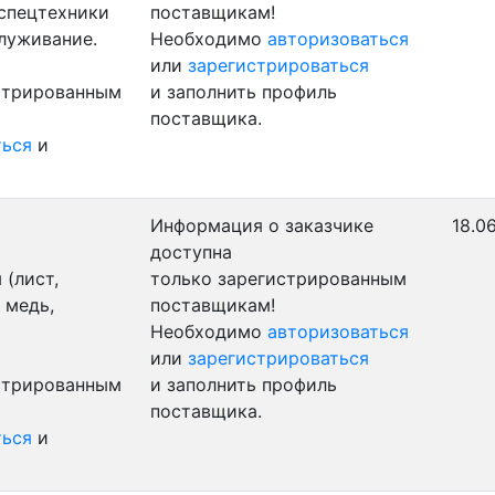
 спецтехники
поставщикам!
служивание.
Необходимо
авторизоваться
или
зарегистрироваться
истрированным
и заполнить профиль
поставщика.
ться
и
Информация о заказчике
18.0
доступна
(лист,
только зарегистрированным
 медь,
поставщикам!
Необходимо
авторизоваться
или
зарегистрироваться
истрированным
и заполнить профиль
поставщика.
ться
и