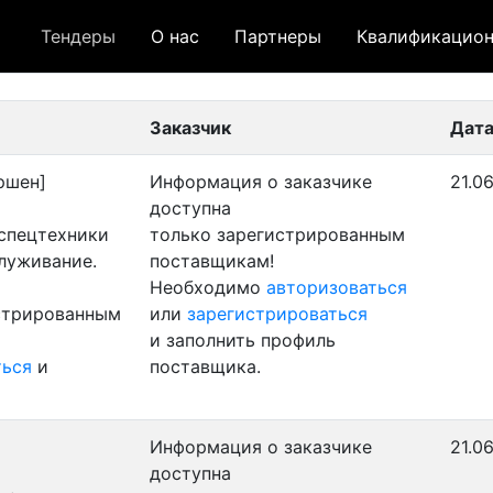
Тендеры
О нас
Партнеры
Квалификацион
 лот
- архивный лот
- сохраненный лот (не опуб
Заказчик
Дата
ршен]
Информация о заказчике
21.0
доступна
 спецтехники
только зарегистрированным
служивание.
поставщикам!
Необходимо
авторизоваться
истрированным
или
зарегистрироваться
и заполнить профиль
ться
и
поставщика.
Информация о заказчике
21.06
доступна