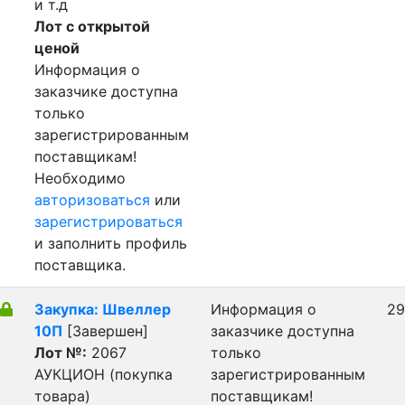
и т.д
Лот с открытой
ценой
Информация о
заказчике доступна
только
зарегистрированным
поставщикам!
Необходимо
авторизоваться
или
зарегистрироваться
и заполнить профиль
поставщика.
Закупка: Швеллер
Информация о
29
10П
[Завершен]
заказчике доступна
Лот №:
2067
только
АУКЦИОН (покупка
зарегистрированным
товара)
поставщикам!