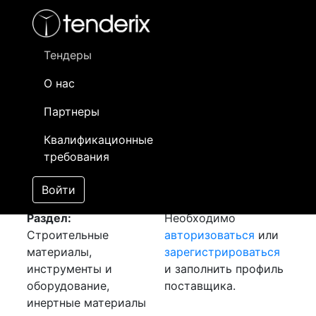
Фильтр
- активный лот
- Завершенный лот
- Закрытый
- сохраненный лот (не опубликован)
Тендеры
О нас
Номер лота
▲
▼
Заказчик
Да
Партнеры
Закупка: Мин. плита
Информация о
29
Квалификационные
[Завершен]
заказчике доступна
требования
Лот №:
2068
только
АУКЦИОН (покупка
зарегистрированным
Войти
товара)
поставщикам!
Раздел:
Необходимо
Строительные
авторизоваться
или
материалы,
зарегистрироваться
инструменты и
и заполнить профиль
оборудование,
поставщика.
инертные материалы