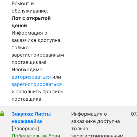
Ремонт и
обслуживание.
Лот с открытой
ценой
Информация о
заказчике доступна
только
зарегистрированным
поставщикам!
Необходимо
авторизоваться
или
зарегистрироваться
и заполнить профиль
поставщика.
Закупка: Листы
Информация о
07
нержавейка
заказчике доступна
[Завершен]
только
Победитель выбран
зарегистрированным