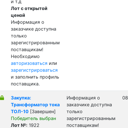
и т.д
Лот с открытой
ценой
Информация о
заказчике доступна
только
зарегистрированным
поставщикам!
Необходимо
авторизоваться
или
зарегистрироваться
и заполнить профиль
поставщика.
Закупка:
Информация о
08
Трансформатор тока
заказчике доступна
ТОЛ-10
[Завершен]
только
Победитель выбран
зарегистрированным
Лот №:
1922
поставщикам!