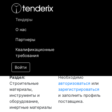
Фильтр
- активный лот
- Завершенный лот
- Закрытый
- сохраненный лот (не опубликован)
Тендеры
О нас
Номер лота
▲
▼
Заказчик
Да
Партнеры
Закупка: Фанера
Информация о
08
Квалификационные
[Завершен]
заказчике доступна
требования
Лот №:
1923
только
АУКЦИОН (покупка
зарегистрированным
Войти
товара)
поставщикам!
Раздел:
Необходимо
Строительные
авторизоваться
или
материалы,
зарегистрироваться
инструменты и
и заполнить профиль
оборудование,
поставщика.
инертные материалы