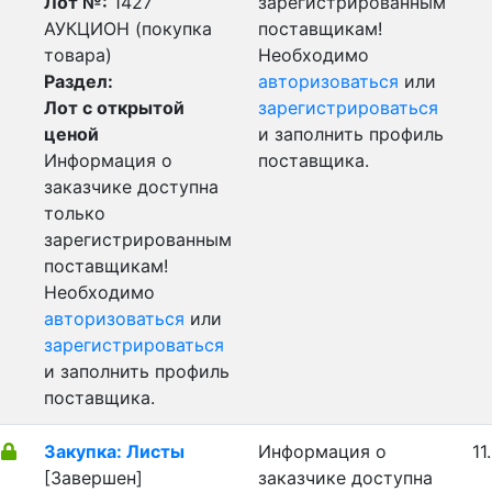
Лот №:
1427
зарегистрированным
АУКЦИОН (покупка
поставщикам!
товара)
Необходимо
Раздел:
авторизоваться
или
Лот с открытой
зарегистрироваться
ценой
и заполнить профиль
Информация о
поставщика.
заказчике доступна
только
зарегистрированным
поставщикам!
Необходимо
авторизоваться
или
зарегистрироваться
и заполнить профиль
поставщика.
Закупка: Листы
Информация о
11
[Завершен]
заказчике доступна