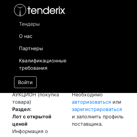
Фильтр
- активный лот
- Завершенный лот
- Закрытый
- сохраненный лот (не опубликован)
Тендеры
О нас
Номер лота
▲
▼
Заказчик
Д
Партнеры
Закупка: EX-
Информация о
14
Квалификационные
TRAFIRE100SD CE
заказчике доступна
требования
400В
[Завершен]
только
[Лот не состоялся]
зарегистрированным
Войти
Лот №:
1432
поставщикам!
АУКЦИОН (покупка
Необходимо
товара)
авторизоваться
или
Раздел:
зарегистрироваться
Лот с открытой
и заполнить профиль
ценой
поставщика.
Информация о