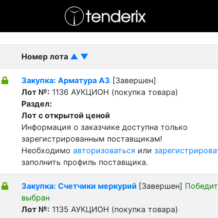
- активный лот
- Завершенный лот
- Закрытый
Номер лота
▲
▼
Закупка: Арматура А3
[Завершен]
Лот №:
1136
АУКЦИОН (покупка товара)
Раздел:
Лот с открытой ценой
Информация о заказчике доступна только
зарегистрированным поставщикам!
Необходимо
авторизоваться
или
зарегистрирова
заполнить профиль поставщика.
Закупка: Счетчики меркурий
[Завершен]
Победит
выбран
Лот №:
1135
АУКЦИОН (покупка товара)