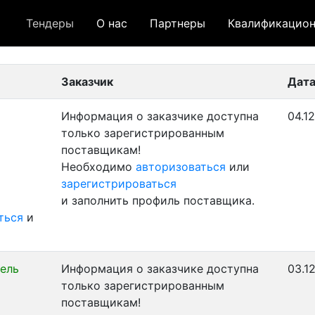
Тендеры
О нас
Партнеры
Квалификацион
 лот
- архивный лот
- сохраненный лот (не опуб
Заказчик
Дата
Информация о заказчике доступна
04.1
только зарегистрированным
поставщикам!
Необходимо
авторизоваться
или
зарегистрироваться
и заполнить профиль поставщика.
ться
и
ель
Информация о заказчике доступна
03.1
только зарегистрированным
поставщикам!