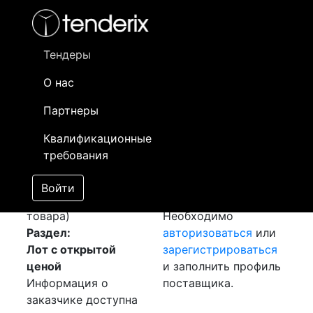
Фильтр
- активный лот
- Завершенный лот
- Закрытый
- сохраненный лот (не опубликован)
Тендеры
О нас
Номер лота
▲
▼
Заказчик
Да
Партнеры
Закупка: Розетка
Информация о
06
Квалификационные
Щитовая
[Завершен]
заказчике доступна
требования
Победитель выбран
только
Лот №:
852
зарегистрированным
Войти
АУКЦИОН (покупка
поставщикам!
товара)
Необходимо
Раздел:
авторизоваться
или
Лот с открытой
зарегистрироваться
ценой
и заполнить профиль
Информация о
поставщика.
заказчике доступна