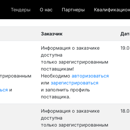
Тендеры
О нас
Партнеры
Квалификацион
 лот
- архивный лот
- сохраненный лот (не опуб
Заказчик
Дат
Информация о заказчике
19.0
доступна
только зарегистрированным
поставщикам!
стрированным
Необходимо
авторизоваться
или
зарегистрироваться
ься
и
и заполнить профиль
поставщика.
Информация о заказчике
18.0
доступна
только зарегистрированным