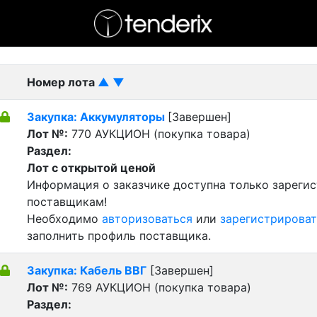
- активный лот
- Завершенный лот
- Закрытый
Номер лота
▲
▼
Закупка: Аккумуляторы
[Завершен]
Лот №:
770
АУКЦИОН (покупка товара)
Раздел:
Лот с открытой ценой
Информация о заказчике доступна только зареги
поставщикам!
Необходимо
авторизоваться
или
зарегистрироват
заполнить профиль поставщика.
Закупка: Кабель ВВГ
[Завершен]
Лот №:
769
АУКЦИОН (покупка товара)
Раздел: