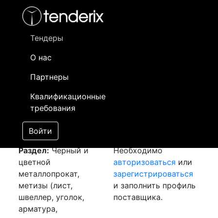
Фильтр
- активный лот
- Завершенный лот
- Закрытый
- сохраненный лот (не опубликован)
Тендеры
О нас
Номер лота
▲
▼
Заказчик
Да
Партнеры
Закуп: Проволока
Информация о
21
Квалификационные
[Завершен]
заказчике доступна
требования
Лот №:
5658
только
АУКЦИОН (покупка
зарегистрированным
Войти
товара)
поставщикам!
Раздел:
Черный и
Необходимо
цветной
авторизоваться
или
металлопрокат,
зарегистрироваться
метизы (лист,
и заполнить профиль
швеллер, уголок,
поставщика.
арматура,