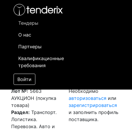
Фильтр
- активный лот
- Завершенный лот
- Закрытый
- сохраненный лот (не опубликован)
Тендеры
О нас
Номер лота
▲
▼
Заказчик
Да
Партнеры
Закупка: Перевозка
Информация о
24
Квалификационные
Шымкент (РК) -
заказчике доступна
требования
г.Столбцы, Минская
только
область (Беларусь)
зарегистрированным
Войти
[Завершен]
поставщикам!
Лот №:
5663
Необходимо
АУКЦИОН (покупка
авторизоваться
или
товара)
зарегистрироваться
Раздел:
Транспорт.
и заполнить профиль
Логистика.
поставщика.
Перевозка. Авто и