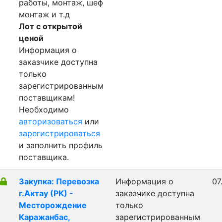
работы, монтаж, шеф
монтаж и т.д
Лот с открытой
ценой
Информация о
заказчике доступна
только
зарегистрированным
поставщикам!
Необходимо
авторизоваться
или
зарегистрироваться
и заполнить профиль
поставщика.
Закупка: Перевозка
Информация о
07
г.Актау (РК) -
заказчике доступна
Месторождение
только
Каражанбас,
зарегистрированным