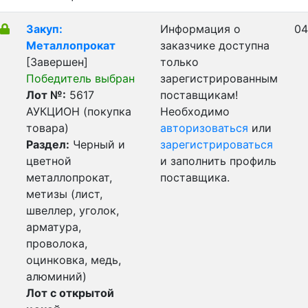
Закуп:
Информация о
04
Металлопрокат
заказчике доступна
[Завершен]
только
Победитель выбран
зарегистрированным
Лот №:
5617
поставщикам!
АУКЦИОН (покупка
Необходимо
товара)
авторизоваться
или
Раздел:
Черный и
зарегистрироваться
цветной
и заполнить профиль
металлопрокат,
поставщика.
метизы (лист,
швеллер, уголок,
арматура,
проволока,
оцинковка, медь,
алюминий)
Лот с открытой