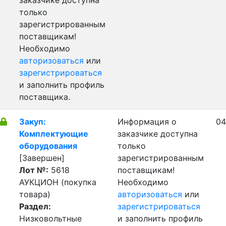
заказчике доступна
только
зарегистрированным
поставщикам!
Необходимо
авторизоваться
или
зарегистрироваться
и заполнить профиль
поставщика.
Закуп:
Информация о
04
Комплектующие
заказчике доступна
оборудования
только
[Завершен]
зарегистрированным
Лот №:
5618
поставщикам!
АУКЦИОН (покупка
Необходимо
товара)
авторизоваться
или
Раздел:
зарегистрироваться
Низковольтные
и заполнить профиль