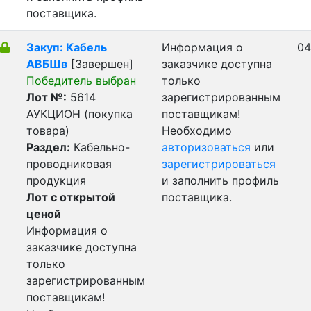
поставщика.
Закуп: Кабель
Информация о
04
АВБШв
[Завершен]
заказчике доступна
Победитель выбран
только
Лот №:
5614
зарегистрированным
АУКЦИОН (покупка
поставщикам!
товара)
Необходимо
Раздел:
Кабельно-
авторизоваться
или
проводниковая
зарегистрироваться
продукция
и заполнить профиль
Лот с открытой
поставщика.
ценой
Информация о
заказчике доступна
только
зарегистрированным
поставщикам!