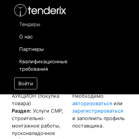
Фильтр
- активный лот
- Завершенный лот
- Закрытый
- сохраненный лот (не опубликован)
Тендеры
О нас
Номер лота
▲
▼
Заказчик
Да
Партнеры
Закуп:
Информация о
08
Квалификационные
Асфальтирование и
заказчике доступна
требования
благоустройство
только
[Завершен]
зарегистрированным
Войти
Лот №:
5622
поставщикам!
АУКЦИОН (покупка
Необходимо
товара)
авторизоваться
или
Раздел:
Услуги СМР,
зарегистрироваться
строительно-
и заполнить профиль
монтажное работы,
поставщика.
пусконаладочное