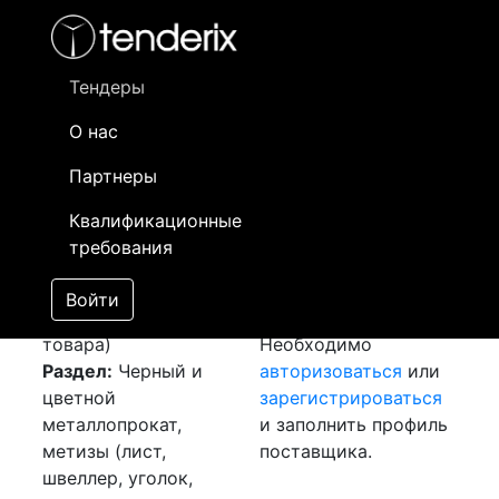
Фильтр
- активный лот
- Завершенный лот
- Закрытый
- сохраненный лот (не опубликован)
Тендеры
О нас
Номер лота
▲
▼
Заказчик
Да
Партнеры
Закуп: Швеллер
Информация о
04
Квалификационные
[Завершен]
заказчике доступна
требования
Победитель выбран
только
Лот №:
5616
зарегистрированным
Войти
АУКЦИОН (покупка
поставщикам!
товара)
Необходимо
Раздел:
Черный и
авторизоваться
или
цветной
зарегистрироваться
металлопрокат,
и заполнить профиль
метизы (лист,
поставщика.
швеллер, уголок,