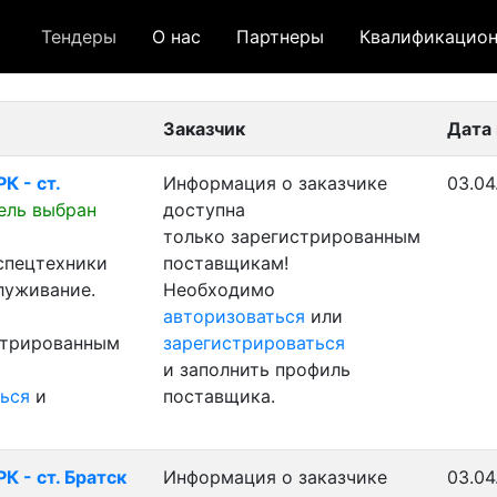
Тендеры
О нас
Партнеры
Квалификацион
 лот
- архивный лот
- сохраненный лот (не опуб
Заказчик
Дата
К - ст.
Информация о заказчике
03.04
ель выбран
доступна
только зарегистрированным
 спецтехники
поставщикам!
луживание.
Необходимо
авторизоваться
или
стрированным
зарегистрироваться
и заполнить профиль
ься
и
поставщика.
К - ст. Братск
Информация о заказчике
03.04