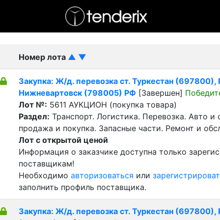
- активный лот
- Завершенный лот
- Закрытый
Номер лота
▲
▼
Закупка: Ж/д. перевозка ст. Туркестан (697800), Р
Нижневартовск (798005) РФ
[Завершен]
Победит
Лот №:
5611
АУКЦИОН (покупка товара)
Раздел:
Транспорт. Логистика. Перевозка. Авто и
продажа и покупка. Запасные части. Ремонт и обс
Лот с открытой ценой
Информация о заказчике доступна только зареги
поставщикам!
Необходимо
авторизоваться
или
зарегистрироват
заполнить профиль поставщика.
Закупка: Ж/д. перевозка ст. Туркестан (697800), Р