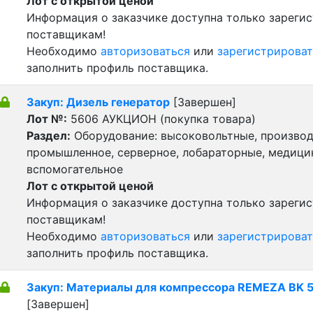
Лот с открытой ценой
Информация о заказчике доступна только зареги
поставщикам!
Необходимо
авторизоваться
или
зарегистрироват
заполнить профиль поставщика.
Закуп: Дизель генератор
[Завершен]
Лот №:
5606
АУКЦИОН (покупка товара)
Раздел:
Оборудование: высоковольтные, производ
промышленное, серверное, лобараторные, медицин
вспомогательное
Лот с открытой ценой
Информация о заказчике доступна только зареги
поставщикам!
Необходимо
авторизоваться
или
зарегистрироват
заполнить профиль поставщика.
Закуп: Материалы для компрессора REMEZA BK 
[Завершен]