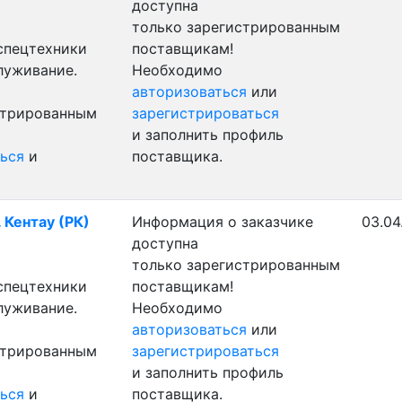
доступна
только зарегистрированным
 спецтехники
поставщикам!
луживание.
Необходимо
авторизоваться
или
стрированным
зарегистрироваться
и заполнить профиль
ься
и
поставщика.
 Кентау (РК)
Информация о заказчике
03.04
доступна
только зарегистрированным
 спецтехники
поставщикам!
луживание.
Необходимо
авторизоваться
или
стрированным
зарегистрироваться
и заполнить профиль
ься
и
поставщика.