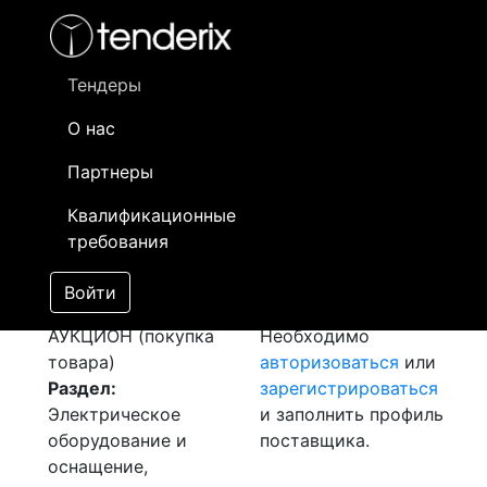
Фильтр
- активный лот
- Завершенный лот
- Закрытый
- сохраненный лот (не опубликован)
Тендеры
О нас
Номер лота
▲
▼
Заказчик
Д
Партнеры
Закуп: Материалы
Информация о
0
Квалификационные
для компрессора
заказчике доступна
требования
REMEZA BK 50T-8
только
[Завершен]
зарегистрированным
Войти
Лот №:
5605
поставщикам!
АУКЦИОН (покупка
Необходимо
товара)
авторизоваться
или
Раздел:
зарегистрироваться
Электрическое
и заполнить профиль
оборудование и
поставщика.
оснащение,