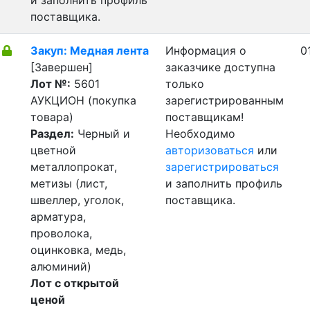
и заполнить профиль
поставщика.
Закуп: Медная лента
Информация о
0
[Завершен]
заказчике доступна
Лот №:
5601
только
АУКЦИОН (покупка
зарегистрированным
товара)
поставщикам!
Раздел:
Черный и
Необходимо
цветной
авторизоваться
или
металлопрокат,
зарегистрироваться
метизы (лист,
и заполнить профиль
швеллер, уголок,
поставщика.
арматура,
проволока,
оцинковка, медь,
алюминий)
Лот с открытой
ценой