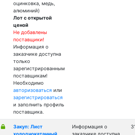
оцинковка, медь,
алюминий)
Лот с открытой
ценой
Не добавлены
поставщики!
Информация о
заказчике доступна
только
зарегистрированным
поставщикам!
Необходимо
авторизоваться
или
зарегистрироваться
и заполнить профиль
поставщика.
Закуп: Лист
Информация о
3
холоднокатанный
заказчике доступна