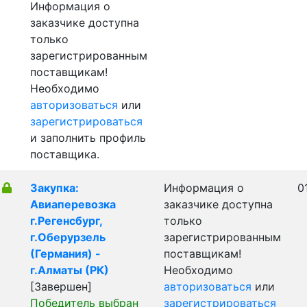
Информация о
заказчике доступна
только
зарегистрированным
поставщикам!
Необходимо
авторизоваться
или
зарегистрироваться
и заполнить профиль
поставщика.
Закупка:
Информация о
0
Авиаперевозка
заказчике доступна
г.Регенсбург,
только
г.Оберурзель
зарегистрированным
(Германия) -
поставщикам!
г.Алматы (РК)
Необходимо
[Завершен]
авторизоваться
или
Победитель выбран
зарегистрироваться