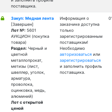
и заполнить профиль
поставщика.
Закуп: Медная лента
Информация о
0
[Завершен]
заказчике доступна
Лот №:
5601
только
АУКЦИОН (покупка
зарегистрированным
товара)
поставщикам!
Раздел:
Черный и
Необходимо
цветной
авторизоваться
или
металлопрокат,
зарегистрироваться
метизы (лист,
и заполнить профиль
швеллер, уголок,
поставщика.
арматура,
проволока,
оцинковка, медь,
алюминий)
Лот с открытой
ценой