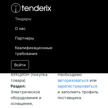
Фильтр
- активный лот
- Завершенный лот
- Закрытый
- сохраненный лот (не опубликован)
Тендеры
О нас
Номер лота
▲
▼
Заказчик
Д
Партнеры
Закуп: Материалы
Информация о
0
Квалификационные
для компрессора
заказчике доступна
требования
REMEZA BK 50T-8
только
[Завершен]
зарегистрированным
Войти
Лот №:
5605
поставщикам!
АУКЦИОН (покупка
Необходимо
товара)
авторизоваться
или
Раздел:
зарегистрироваться
Электрическое
и заполнить профиль
оборудование и
поставщика.
оснащение,