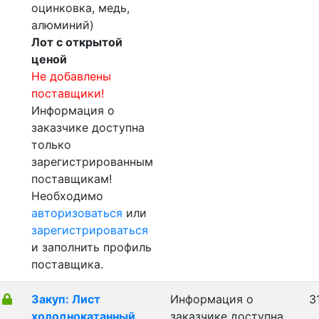
оцинковка, медь,
алюминий)
Лот с открытой
ценой
Не добавлены
поставщики!
Информация о
заказчике доступна
только
зарегистрированным
поставщикам!
Необходимо
авторизоваться
или
зарегистрироваться
и заполнить профиль
поставщика.
Закуп: Лист
Информация о
3
холоднокатанный
заказчике доступна