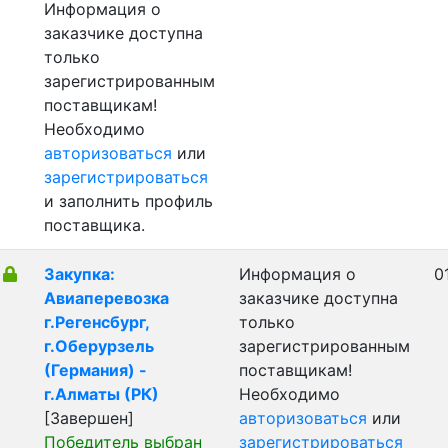
Информация о
заказчике доступна
только
зарегистрированным
поставщикам!
Необходимо
авторизоваться
или
зарегистрироваться
и заполнить профиль
поставщика.
Закупка:
Информация о
0
Авиаперевозка
заказчике доступна
г.Регенсбург,
только
г.Оберурзель
зарегистрированным
(Германия) -
поставщикам!
г.Алматы (РК)
Необходимо
[Завершен]
авторизоваться
или
Победитель выбран
зарегистрироваться