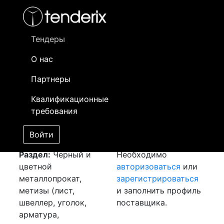
Фильтр
- активный лот
- Завершенный лот
- Закрытый
- сохраненный лот (не опубликован)
Тендеры
О нас
Номер лота
▲
▼
Заказчик
Да
Партнеры
Закуп: Проволока
Информация о
19
Квалификационные
[Завершен]
заказчике доступна
требования
Лот №:
6553
только
АУКЦИОН (покупка
зарегистрированным
Войти
товара)
поставщикам!
Раздел:
Черный и
Необходимо
цветной
авторизоваться
или
металлопрокат,
зарегистрироваться
метизы (лист,
и заполнить профиль
швеллер, уголок,
поставщика.
арматура,