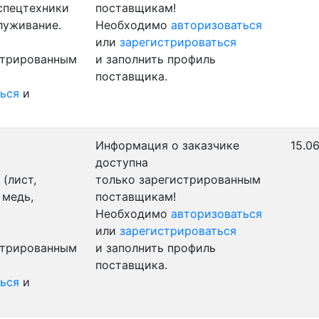
 спецтехники
поставщикам!
луживание.
Необходимо
авторизоваться
или
зарегистрироваться
стрированным
и заполнить профиль
поставщика.
ься
и
Информация о заказчике
15.0
доступна
(лист,
только зарегистрированным
 медь,
поставщикам!
Необходимо
авторизоваться
или
зарегистрироваться
стрированным
и заполнить профиль
поставщика.
ься
и