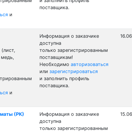
стрированным
и заполнить профиль
поставщика.
ься
и
Информация о заказчике
16.06
доступна
(лист,
только зарегистрированным
 медь,
поставщикам!
Необходимо
авторизоваться
или
зарегистрироваться
стрированным
и заполнить профиль
поставщика.
ься
и
лматы (РК)
Информация о заказчике
15.0
доступна
только зарегистрированным