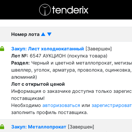
- активный лот
- Завершенный лот
- Закрытый
Номер лота
▲
▼
Закуп: Лист холоднокатанный
[Завершен]
Лот №:
6547
АУКЦИОН (покупка товара)
Раздел:
Черный и цветной металлопрокат, метизы 
швеллер, уголок, арматура, проволока, оцинковка,
алюминий)
Лот с открытой ценой
Информация о заказчике доступна только зареги
поставщикам!
Необходимо
авторизоваться
или
зарегистрироват
заполнить профиль поставщика.
Закуп: Металлопрокат
[Завершен]