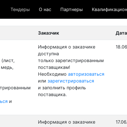
Тендеры
О нас
Партнеры
Квалификацион
 лот
- архивный лот
- сохраненный лот (не опуб
Заказчик
Дата
Информация о заказчике
18.06
доступна
(лист,
только зарегистрированным
 медь,
поставщикам!
Необходимо
авторизоваться
или
зарегистрироваться
стрированным
и заполнить профиль
поставщика.
ься
и
Информация о заказчике
17.06