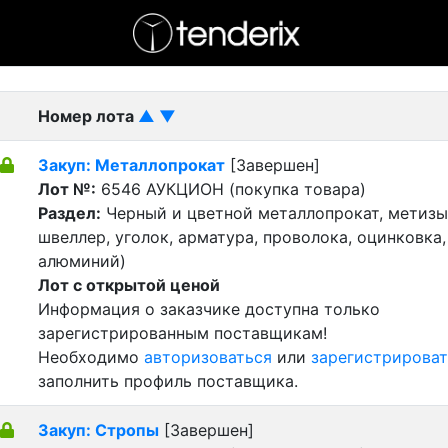
- активный лот
- Завершенный лот
- Закрытый
Номер лота
▲
▼
Закуп: Металлопрокат
[Завершен]
Лот №:
6546
АУКЦИОН (покупка товара)
Раздел:
Черный и цветной металлопрокат, метизы 
швеллер, уголок, арматура, проволока, оцинковка,
алюминий)
Лот с открытой ценой
Информация о заказчике доступна только
зарегистрированным поставщикам!
Необходимо
авторизоваться
или
зарегистрироват
заполнить профиль поставщика.
Закуп: Стропы
[Завершен]