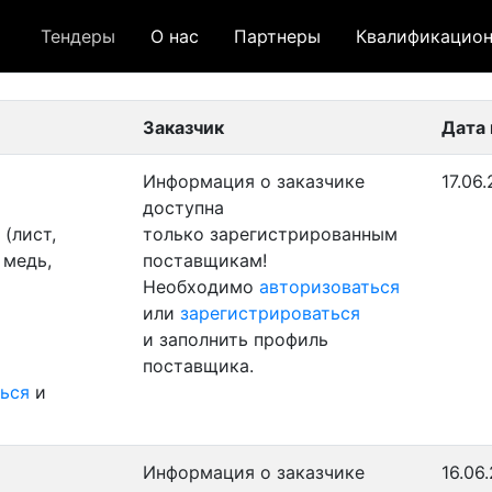
Тендеры
О нас
Партнеры
Квалификацион
 лот
- архивный лот
- сохраненный лот (не опуб
Заказчик
Дата
Информация о заказчике
17.06
доступна
(лист,
только зарегистрированным
 медь,
поставщикам!
Необходимо
авторизоваться
или
зарегистрироваться
и заполнить профиль
поставщика.
ься
и
Информация о заказчике
16.06