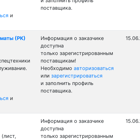
и заполнить профиль
поставщика.
ься
и
лматы (РК)
Информация о заказчике
15.06
доступна
только зарегистрированным
 спецтехники
поставщикам!
луживание.
Необходимо
авторизоваться
или
зарегистрироваться
и заполнить профиль
поставщика.
ься
и
Информация о заказчике
15.06
доступна
(лист,
только зарегистрированным