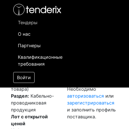
Фильтр
- активный лот
- Завершенный лот
- Закрытый
- сохраненный лот (не опубликован)
Тендеры
О нас
Номер лота
▲
▼
Заказчик
Да
Партнеры
Закуп: Силовой
Информация о
24
Квалификационные
кабель
[Завершен]
заказчике доступна
требования
Победитель выбран
только
Лот №:
5528
зарегистрированным
Войти
АУКЦИОН (покупка
поставщикам!
товара)
Необходимо
Раздел:
Кабельно-
авторизоваться
или
проводниковая
зарегистрироваться
продукция
и заполнить профиль
Лот с открытой
поставщика.
ценой