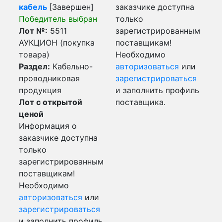
кабель
[Завершен]
заказчике доступна
Победитель выбран
только
Лот №:
5511
зарегистрированным
АУКЦИОН (покупка
поставщикам!
товара)
Необходимо
Раздел:
Кабельно-
авторизоваться
или
проводниковая
зарегистрироваться
продукция
и заполнить профиль
Лот с открытой
поставщика.
ценой
Информация о
заказчике доступна
только
зарегистрированным
поставщикам!
Необходимо
авторизоваться
или
зарегистрироваться
и заполнить профиль