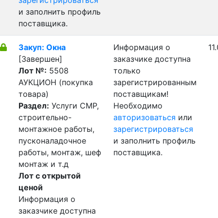
зарегистрироваться
и заполнить профиль
поставщика.
Закуп: Окна
Информация о
11
[Завершен]
заказчике доступна
Лот №:
5508
только
АУКЦИОН (покупка
зарегистрированным
товара)
поставщикам!
Раздел:
Услуги СМР,
Необходимо
строительно-
авторизоваться
или
монтажное работы,
зарегистрироваться
пусконаладочное
и заполнить профиль
работы, монтаж, шеф
поставщика.
монтаж и т.д
Лот с открытой
ценой
Информация о
заказчике доступна