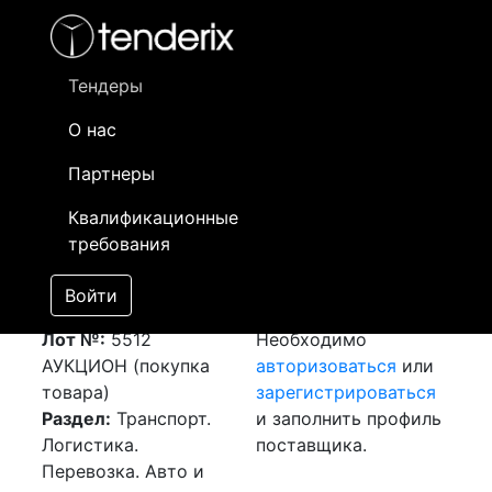
Фильтр
- активный лот
- Завершенный лот
- Закрытый
- сохраненный лот (не опубликован)
Тендеры
О нас
Номер лота
▲
▼
Заказчик
Да
Партнеры
Закупка: Перевозка
Информация о
12
Квалификационные
г.Актау (РК) -
заказчике доступна
требования
г.Атырау (РК)
только
[Завершен]
зарегистрированным
Войти
Победитель выбран
поставщикам!
Лот №:
5512
Необходимо
АУКЦИОН (покупка
авторизоваться
или
товара)
зарегистрироваться
Раздел:
Транспорт.
и заполнить профиль
Логистика.
поставщика.
Перевозка. Авто и