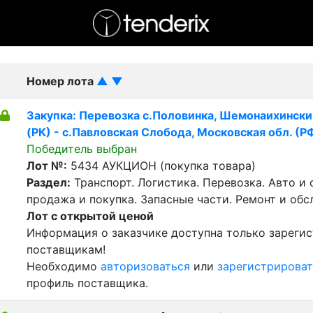
- активный лот
- Завершенный лот
- Закрытый
Номер лота
▲
▼
Закупка: Перевозка с.Половинка, Шемонаихински
(РК) - с.Павловская Слобода, Московская обл. (Р
Победитель выбран
Лот №:
5434
АУКЦИОН (покупка товара)
Раздел:
Транспорт. Логистика. Перевозка. Авто и
продажа и покупка. Запасные части. Ремонт и обс
Лот с открытой ценой
Информация о заказчике доступна только зареги
поставщикам!
Необходимо
авторизоваться
или
зарегистрироват
профиль поставщика.