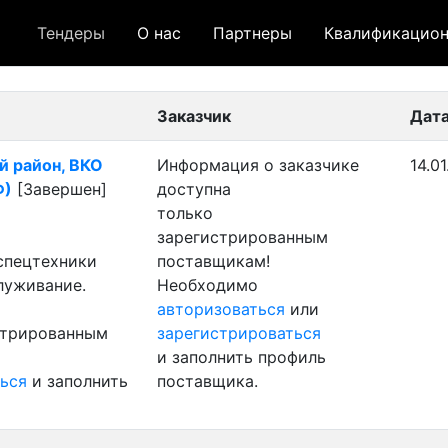
Тендеры
О нас
Партнеры
Квалификацион
 лот
- архивный лот
- сохраненный лот (не опуб
Заказчик
Дата
й район, ВКО
Информация о заказчике
14.0
Ф)
[Завершен]
доступна
только
зарегистрированным
 спецтехники
поставщикам!
луживание.
Необходимо
авторизоваться
или
стрированным
зарегистрироваться
и заполнить профиль
ься
и заполнить
поставщика.