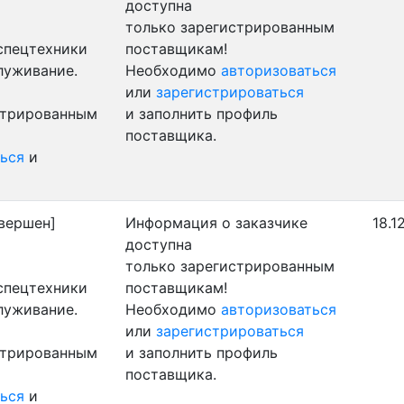
доступна
только зарегистрированным
 спецтехники
поставщикам!
луживание.
Необходимо
авторизоваться
или
зарегистрироваться
стрированным
и заполнить профиль
поставщика.
ься
и
вершен]
Информация о заказчике
18.1
доступна
только зарегистрированным
 спецтехники
поставщикам!
луживание.
Необходимо
авторизоваться
или
зарегистрироваться
стрированным
и заполнить профиль
поставщика.
ься
и