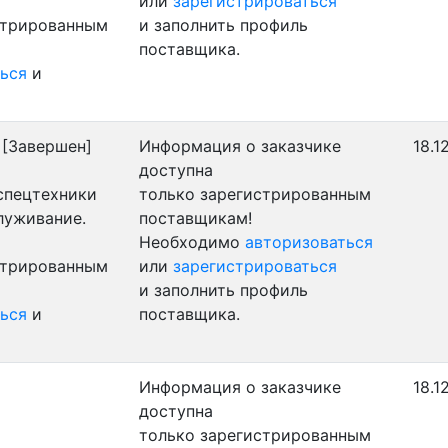
или
зарегистрироваться
стрированным
и заполнить профиль
поставщика.
ься
и
[Завершен]
Информация о заказчике
18.1
доступна
 спецтехники
только зарегистрированным
луживание.
поставщикам!
Необходимо
авторизоваться
стрированным
или
зарегистрироваться
и заполнить профиль
ься
и
поставщика.
Информация о заказчике
18.1
доступна
только зарегистрированным