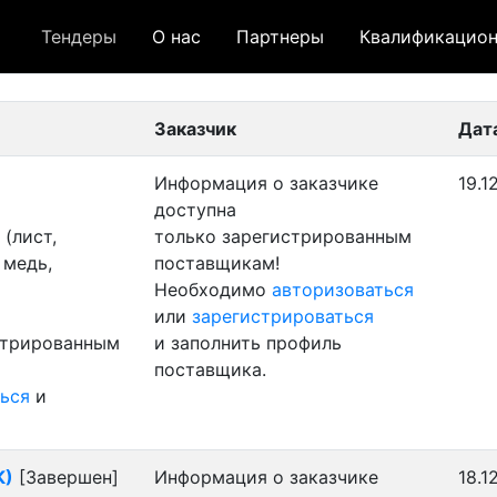
Тендеры
О нас
Партнеры
Квалификацион
 лот
- архивный лот
- сохраненный лот (не опуб
Заказчик
Дат
Информация о заказчике
19.1
доступна
(лист,
только зарегистрированным
 медь,
поставщикам!
Необходимо
авторизоваться
или
зарегистрироваться
стрированным
и заполнить профиль
поставщика.
ься
и
К)
[Завершен]
Информация о заказчике
18.1