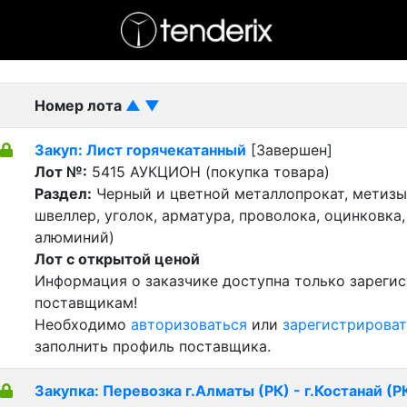
- активный лот
- Завершенный лот
- Закрытый
Номер лота
▲
▼
Закуп: Лист горячекатанный
[Завершен]
Лот №:
5415
АУКЦИОН (покупка товара)
Раздел:
Черный и цветной металлопрокат, метизы 
швеллер, уголок, арматура, проволока, оцинковка,
алюминий)
Лот с открытой ценой
Информация о заказчике доступна только зареги
поставщикам!
Необходимо
авторизоваться
или
зарегистрироват
заполнить профиль поставщика.
Закупка: Перевозка г.Алматы (РК) - г.Костанай (Р