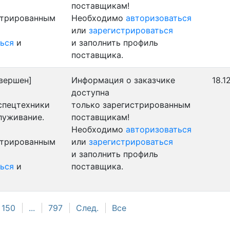
поставщикам!
стрированным
Необходимо
авторизоваться
или
зарегистрироваться
ься
и
и заполнить профиль
поставщика.
вершен]
Информация о заказчике
18.1
доступна
 спецтехники
только зарегистрированным
луживание.
поставщикам!
Необходимо
авторизоваться
стрированным
или
зарегистрироваться
и заполнить профиль
ься
и
поставщика.
150
...
797
След.
Все