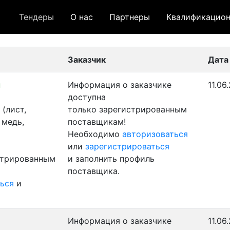
Тендеры
О нас
Партнеры
Квалификацион
 лот
- архивный лот
- сохраненный лот (не опуб
Заказчик
Дата
н
Информация о заказчике
11.06
доступна
(лист,
только зарегистрированным
 медь,
поставщикам!
Необходимо
авторизоваться
или
зарегистрироваться
стрированным
и заполнить профиль
поставщика.
ься
и
Информация о заказчике
11.06