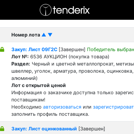
- активный лот
- Завершенный лот
- Закрытый
Номер лота
▲
▼
Закуп: Лист 09Г2С
[Завершен]
Победитель выбра
Лот №:
6536
АУКЦИОН (покупка товара)
Раздел:
Черный и цветной металлопрокат, метизы 
швеллер, уголок, арматура, проволока, оцинковка,
алюминий)
Лот с открытой ценой
Информация о заказчике доступна только зареги
поставщикам!
Необходимо
авторизоваться
или
зарегистрироват
заполнить профиль поставщика.
Закуп: Лист оцинкованный
[Завершен]