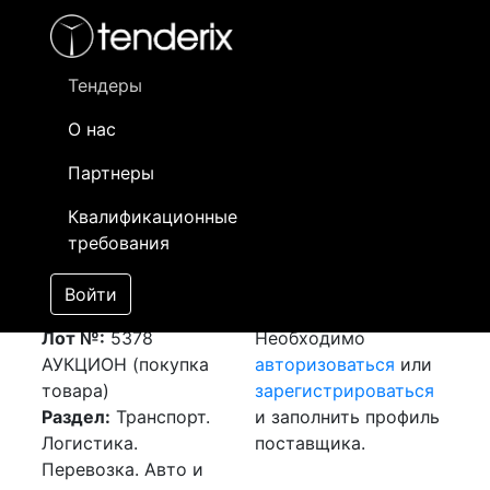
Фильтр
- активный лот
- Завершенный лот
- Закрытый
- сохраненный лот (не опубликован)
Тендеры
О нас
Номер лота
▲
▼
Заказчик
Да
Партнеры
Закупка: Перевозка
Информация о
04
Квалификационные
г.Алматы (РК) -
заказчике доступна
требования
г.Усть-Каменогорск
только
(РК)
[Завершен]
зарегистрированным
Войти
Победитель выбран
поставщикам!
Лот №:
5378
Необходимо
АУКЦИОН (покупка
авторизоваться
или
товара)
зарегистрироваться
Раздел:
Транспорт.
и заполнить профиль
Логистика.
поставщика.
Перевозка. Авто и