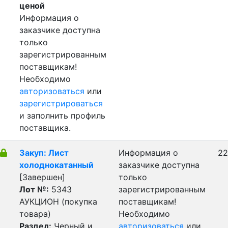
ценой
Информация о
заказчике доступна
только
зарегистрированным
поставщикам!
Необходимо
авторизоваться
или
зарегистрироваться
и заполнить профиль
поставщика.
Закуп: Лист
Информация о
22
холоднокатанный
заказчике доступна
[Завершен]
только
Лот №:
5343
зарегистрированным
АУКЦИОН (покупка
поставщикам!
товара)
Необходимо
Раздел:
Черный и
авторизоваться
или