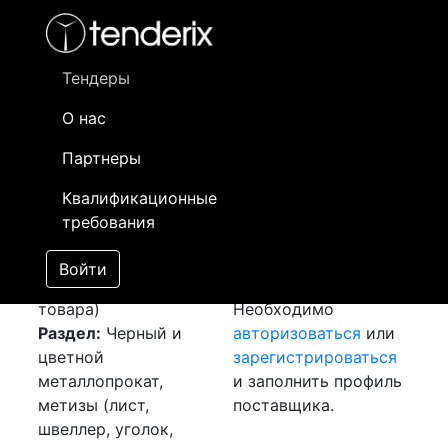
Фильтр
- активный лот
- Завершенный лот
- Закрытый
- сохраненный лот (не опубликован)
Тендеры
О нас
Номер лота
▲
▼
Заказчик
Да
Партнеры
Закуп: Лист 09Г2С
Информация о
27
Квалификационные
[Завершен]
заказчике доступна
требования
Победитель выбран
только
Лот №:
5350
зарегистрированным
Войти
АУКЦИОН (покупка
поставщикам!
товара)
Необходимо
Раздел:
Черный и
авторизоваться
или
цветной
зарегистрироваться
металлопрокат,
и заполнить профиль
метизы (лист,
поставщика.
швеллер, уголок,