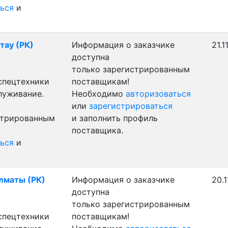
ься
и
тау (РК)
Информация о заказчике
21.1
доступна
только зарегистрированным
 спецтехники
поставщикам!
луживание.
Необходимо
авторизоваться
или
зарегистрироваться
стрированным
и заполнить профиль
поставщика.
ься
и
Алматы (РК)
Информация о заказчике
20.
доступна
только зарегистрированным
 спецтехники
поставщикам!