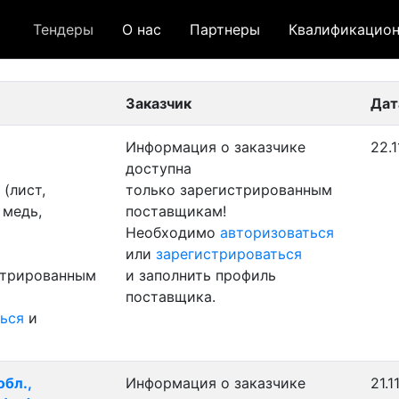
Тендеры
О нас
Партнеры
Квалификацион
 лот
- архивный лот
- сохраненный лот (не опуб
Заказчик
Дат
Информация о заказчике
22.1
доступна
(лист,
только зарегистрированным
 медь,
поставщикам!
Необходимо
авторизоваться
или
зарегистрироваться
стрированным
и заполнить профиль
поставщика.
ься
и
обл.,
Информация о заказчике
21.1