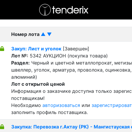
- активный лот
- Завершенный лот
- Закрытый
Номер лота
▲
▼
Закуп: Лист и уголок
[Завершен]
Лот №:
5342
АУКЦИОН (покупка товара)
Раздел:
Черный и цветной металлопрокат, метизы 
швеллер, уголок, арматура, проволока, оцинковка,
алюминий)
Лот с открытой ценой
Информация о заказчике доступна только зареги
поставщикам!
Необходимо
авторизоваться
или
зарегистрироват
заполнить профиль поставщика.
Закупка: Перевозка г.Актау (РК) - Мангистауская 