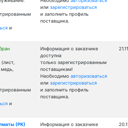
луживание.
Необходимо
авторизоваться
или
зарегистрироваться
стрированным
и заполнить профиль
поставщика.
ься
и
бран
Информация о заказчике
21.1
доступна
(лист,
только зарегистрированным
 медь,
поставщикам!
Необходимо
авторизоваться
или
зарегистрироваться
стрированным
и заполнить профиль
поставщика.
ься
и
Алматы (РК)
Информация о заказчике
20.