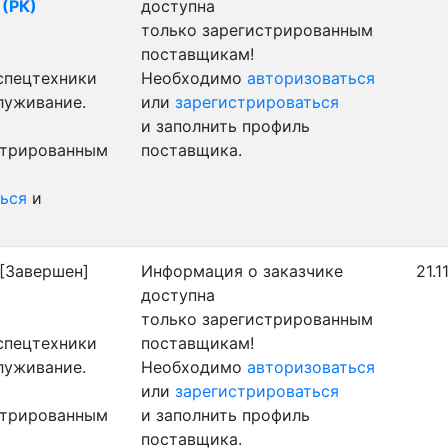
 (РК)
доступна
только зарегистрированным
поставщикам!
 спецтехники
Необходимо
авторизоваться
луживание.
или
зарегистрироваться
и заполнить профиль
стрированным
поставщика.
ься
и
[Завершен]
Информация о заказчике
21.1
доступна
только зарегистрированным
 спецтехники
поставщикам!
луживание.
Необходимо
авторизоваться
или
зарегистрироваться
стрированным
и заполнить профиль
поставщика.